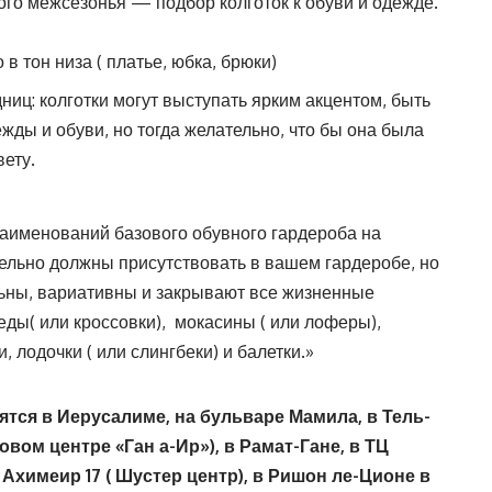
о межсезонья — подбор колготок к обуви и одежде.
 в тон низа ( платье, юбка, брюки)
иц: колготки могут выступать ярким акцентом, быть
ды и обуви, но тогда желательно, что бы она была
вету.
наименований базового обувного гардероба на
тельно должны присутствовать в вашем гардеробе, но
ьны, вариативны и закрывают все жизненные
ды( или кроссовки), мокасины ( или лоферы),
, лодочки ( или слингбеки) и балетки.»
ятся в Иерусалиме, на бульваре Мамила, в Тель-
говом центре «Ган а-Ир»), в Рамат-Гане, в ТЦ
Ахимеир 17 ( Шустер центр),
в Ришон ле-Ционе в