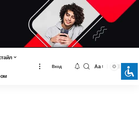
стайл
Аа
Вход
Изменение
бом
размера
шрифта