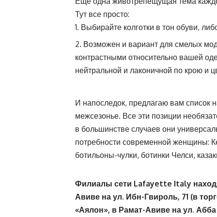
Еще одна животрепещущая тема каждог
Тут все просто:
Выбирайте колготки в тон обуви, либо
Возможен и вариант для смелых модн
контрастными относительно вашей одеж
нейтральной и лаконичной по крою и ц
И напоследок, предлагаю вам список 
межсезонье. Все эти позиции необяза
в большинстве случаев они универсал
потребности современной женщины: Ке
ботильоны-чулки, ботинки Челси, казаки
Филиалы сети Lafayette Italy наход
Авиве на ул. Ибн-Гвироль, 71 (в тор
«Аялон», в Рамат-Авиве на ул.
Абба 