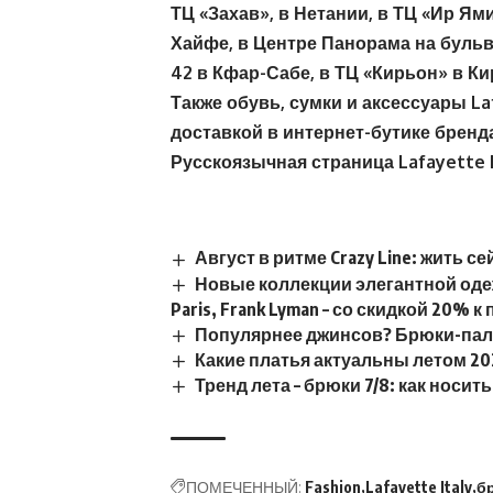
ТЦ «Захав», в Нетании, в ТЦ «Ир Ям
Хайфе, в Центре Панорама на бульва
42 в Кфар-Сабе, в ТЦ «Кирьон» в Ки
Также обувь, сумки и аксессуары La
доставкой в интернет-бутике бренд
Русскоязычная страница Lafayette I
Август в ритме Crazy Line: жить с
Новые коллекции элегантной одежд
Paris, Frank Lyman – со скидкой 20% 
Популярнее джинсов? Брюки-палац
Какие платья актуальны летом 20
Тренд лета – брюки 7/8: как носить
ПОМЕЧЕННЫЙ:
Fashion
Lafayette Italy
б