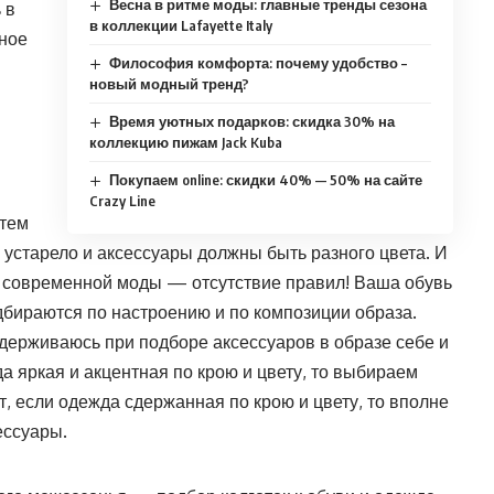
Весна в ритме моды: главные тренды сезона
 в
в коллекции Lafayette Italy
чное
Философия комфорта: почему удобство –
новый модный тренд?
Время уютных подарков: скидка 30% на
коллекцию пижам Jack Kuba
Покупаем online: скидки 40% — 50% на сайте
Crazy Line
атем
 устарело и аксессуары должны быть разного цвета. И
ло современной моды — отсутствие правил! Ваша обувь
дбираются по настроению и по композиции образа.
идерживаюсь при подборе аксессуаров в образе себе и
да яркая и акцентная по крою и цвету, то выбираем
т, если одежда сдержанная по крою и цвету, то вполне
ессуары.