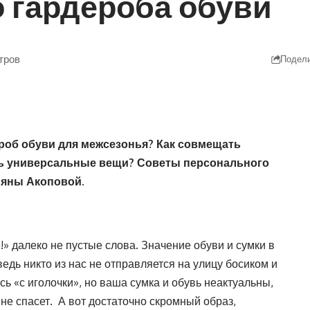
 гардероба обуви
тров
Подел
роб обуви для межсезонья? Как совмещать
ть универсальные вещи? Советы
персонального
ьяны Акоповой
.
 далеко не пустые слова. Значение обуви и сумки в
едь никто из нас не отправляется на улицу босиком и
ь «с иголочки», но ваша сумка и обувь неактуальны,
 не спасет. А вот достаточно скромный образ,