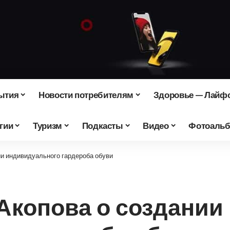
ытия
Новости потребителям
Здоровье — Лайф
гии
Туризм
Подкасты
Видео
Фотоаль
ии индивидуального гардероба обуви
Акопова о создании