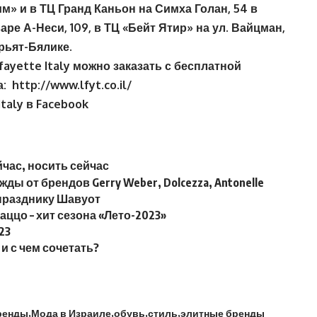
им» и в ТЦ Гранд Каньон на Симха Голан, 54 в
ре А-Неси, 109, в ТЦ «Бейт Ятир» на ул. Вайцман,
рьят-Бялике.
fayette Italy можно заказать с бесплатной
а:
http://www.lfyt.co.il/
taly в Facebook
ейчас, носить сейчас
ы от брендов Gerry Weber, Dolcezza, Antonelle
к празднику Шавуот
цо – хит сезона «Лето-2023»
23
 и с чем сочетать?
ренды
Мода в Израиле
обувь
стиль
элитные бренды