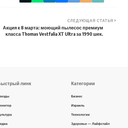
СЛЕДУЮЩАЯ СТАТЬЯ
Акция к 8 марта: моющий пылесос премиум
класса Thomas Vestfalia XT Ultra за 1990 шек.
Быстрый линк
Категории
везды
Бизнес
онитор
Израиль
ультура
Технологии
едиа
Здоровье — Лайфстайл