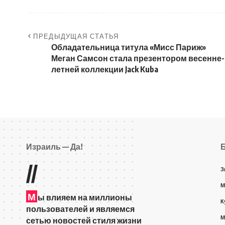
ПРЕДЫДУЩАЯ СТАТЬЯ
Обладательница титула «Мисс Париж»
Меган Самсон стала презентором весенне-
летней коллекции Jack Kuba
Израиль — Да!
//
З
М
М
ы влияем на миллионы
К
пользователей и являемся
М
сетью новостей стиля жизни