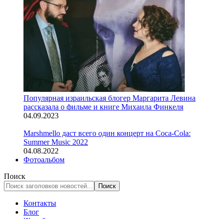
Популярная израильская блогер Маргарита Левина
рассказала о фильме и книге Михаила Финкеля
04.09.2023
Marshmello даст всего один концерт на Coca-Cola:
Summer Music 2022
04.08.2022
Фотоальбом
Поиск
Контакты
Блог