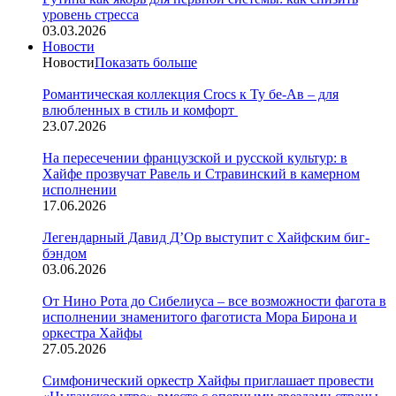
уровень стресса
03.03.2026
Новости
Новости
Показать больше
Романтическая коллекция Crocs к Ту бе-Ав – для
влюбленных в стиль и комфорт
23.07.2026
На пересечении французской и русской культур: в
Хайфе прозвучат Равель и Стравинский в камерном
исполнении
17.06.2026
Легендарный Давид Д’Ор выступит с Хайфским биг-
бэндом
03.06.2026
От Нино Рота до Сибелиуса – все возможности фагота в
исполнении знаменитого фаготиста Мора Бирона и
оркестра Хайфы
27.05.2026
Симфонический оркестр Хайфы приглашает провести