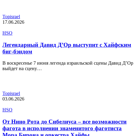
Topisrael
17.06.2026
HSO
Легендарный Давид Д’Ор выступит с Хайфским
биг-бэндом
В воскресенье 7 июня легенда израильской сцены Давид Д’Ор
выйдет на сцену…
Topisrael
03.06.2026
HSO
От Нино Рота до Сибелиуса – все возможности
фагота в исполнении знаменитого фаготиста
Мора Бирона и оркестра Хайфы