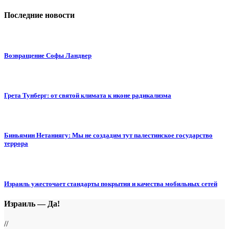
Последние новости
Возвращение Софы Ландвер
Грета Тунберг: от святой климата к иконе радикализма
Биньямин Нетаниягу: Мы не создадим тут палестинское государство
террора
Израиль ужесточает стандарты покрытия и качества мобильных сетей
Израиль — Да!
//