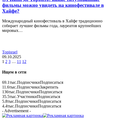
фильмы можно увидеть на кинофестивале в
Хайфе?
Международный кинофестиваль в Хайфе традиционно
собирает лучшие фильмы года, лауреатов крупнейших
мировых…
Topisrael
09.10.2025
1
2
3
…
11
12
Ищем в сети
69.1тыс.
Подписчики
Подписаться
11.6тыс.
Подписчики
Закрепить
136тыс.
Подписчики
Подписаться
35.5тыс.
Участники
Подписаться
5.8тыс.
Подписчики
Подписаться
4.4тыс.
Подписчики
Подписаться
- Advertisement -