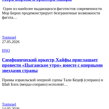
Один из наиболее выдающихся фаготистов современности
Мор Бирон продемонстрирует безграничные возможности
фагота…
Topisrael
27.05.2026
HSO
Симфонический оркестр Хайфы приглашает
провести «Цыганское утро» вместе с оперными
звездами страны
Примы израильской оперной сцены Тали Кецеф (сопрано) и
Шай Блох (меццо-сопрано) исполнят…
Topisrael
14.05.2026