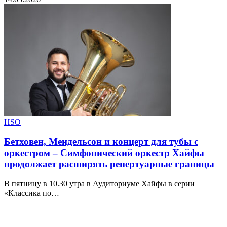
HSO
Бетховен, Мендельсон и концерт для тубы с
оркестром – Симфонический оркестр Хайфы
продолжает расширять репертуарные границы
В пятницу в 10.30 утра в Аудиториуме Хайфы в серии
«Классика по…