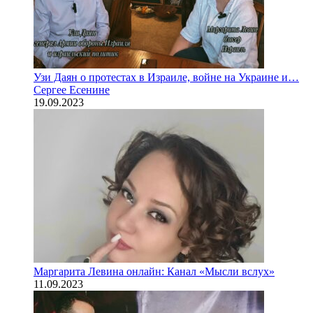
Узи Даян о протестах в Израиле, войне на Украине и…
Сергее Есенине
19.09.2023
Маргарита Левина онлайн: Канал «Мысли вслух»
11.09.2023