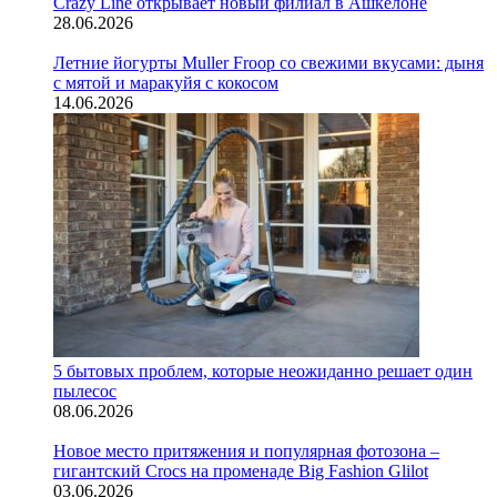
Crazy Line открывает новый филиал в Ашкелоне
28.06.2026
Летние йогурты Muller Froop со свежими вкусами: дыня
с мятой и маракуйя с кокосом
14.06.2026
5 бытовых проблем, которые неожиданно решает один
пылесос
08.06.2026
Новое место притяжения и популярная фотозона –
гигантский Crocs на променаде Big Fashion Glilot
03.06.2026