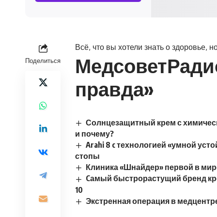
Всё, что вы хотели знать о здоровье, 
Медсовет
Ради
Поделиться
правда»
Солнцезащитный крем с химичес
и почему?
Arahi 8 c технологией «умной ус
стопы
Клиника «Шнайдер» первой в мир
Cамый быстрорастущий бренд кро
10
Экстренная операция в медцентре