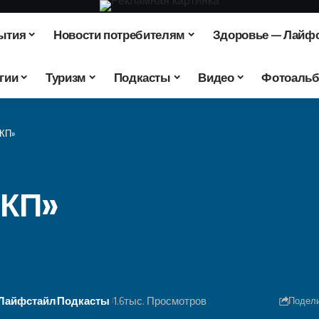
ытия
Новости потребителям
Здоровье — Лайф
гии
Туризм
Подкасты
Видео
Фотоаль
«КП»
«КП»
 Лайфстайл
Подкасты
1.6тыс. Просмотров
Подел