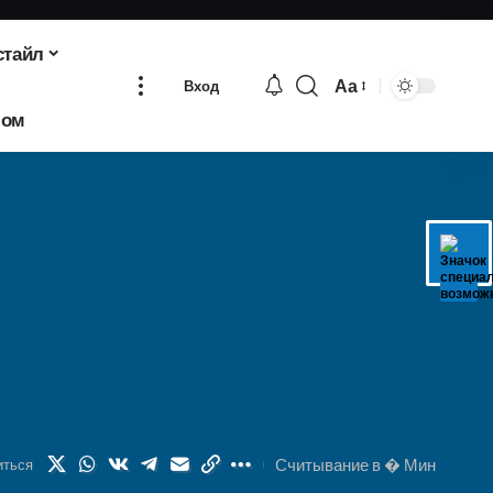
стайл
Аа
Вход
Изменение
бом
размера
шрифта
Считывание в � Мин
иться