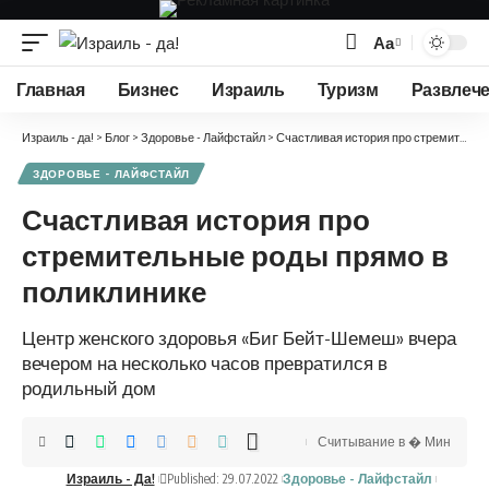
Аа
Изменение
размера
Главная
Бизнес
Израиль
Туризм
Развлеч
шрифта
Израиль - да!
>
Блог
>
Здоровье - Лайфстайл
>
Счастливая история про стремительные роды прямо в поликлинике
ЗДОРОВЬЕ - ЛАЙФСТАЙЛ
Счастливая история про
стремительные роды прямо в
поликлинике
Центр женского здоровья «Биг Бейт-Шемеш» вчера
вечером на несколько часов превратился в
родильный дом
Считывание в � Мин
Израиль - Да!
Published: 29.07.2022
Здоровье - Лайфстайл