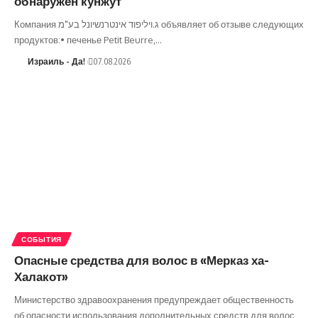
обнаружен кунжут
Компания ג.ויליפוד אינטרנשיונל בע"מ объявляет об отзыве следующих
продуктов:• печенье Petit Beurre,…
Израиль - Да!
07.08.2026
СОБЫТИЯ
Опасные средства для волос в «Мерказ ха-
Халакот»
Министерство здравоохранения предупреждает общественность
об опасности использования дополнительных средств для волос,