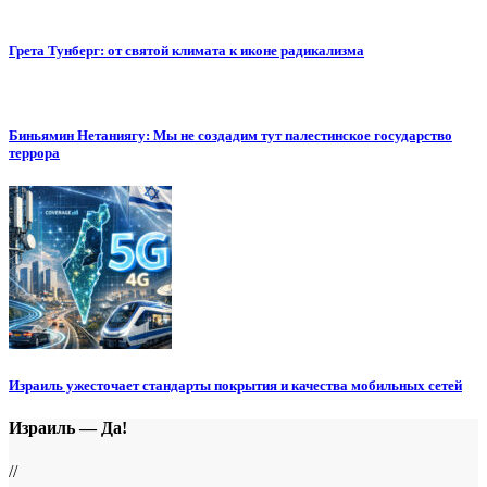
Грета Тунберг: от святой климата к иконе радикализма
Биньямин Нетаниягу: Мы не создадим тут палестинское государство
террора
Израиль ужесточает стандарты покрытия и качества мобильных сетей
Израиль — Да!
//