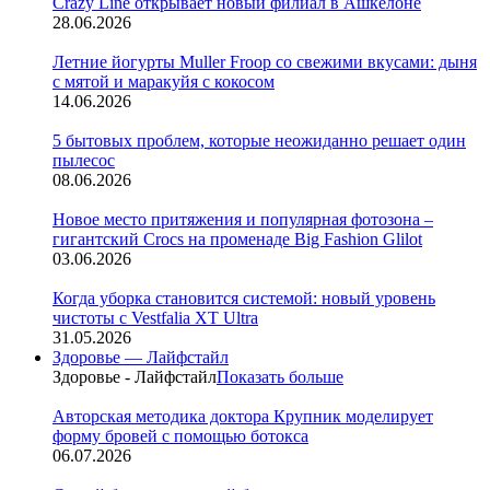
Crazy Line открывает новый филиал в Ашкелоне
28.06.2026
Летние йогурты Muller Froop со свежими вкусами: дыня
с мятой и маракуйя с кокосом
14.06.2026
5 бытовых проблем, которые неожиданно решает один
пылесос
08.06.2026
Новое место притяжения и популярная фотозона –
гигантский Crocs на променаде Big Fashion Glilot
03.06.2026
Когда уборка становится системой: новый уровень
чистоты с Vestfalia XT Ultra
31.05.2026
Здоровье — Лайфстайл
Здоровье - Лайфстайл
Показать больше
Авторская методика доктора Крупник моделирует
форму бровей с помощью ботокса
06.07.2026