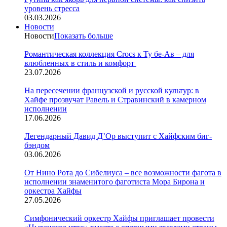
уровень стресса
03.03.2026
Новости
Новости
Показать больше
Романтическая коллекция Crocs к Ту бе-Ав – для
влюбленных в стиль и комфорт
23.07.2026
На пересечении французской и русской культур: в
Хайфе прозвучат Равель и Стравинский в камерном
исполнении
17.06.2026
Легендарный Давид Д’Ор выступит с Хайфским биг-
бэндом
03.06.2026
От Нино Рота до Сибелиуса – все возможности фагота в
исполнении знаменитого фаготиста Мора Бирона и
оркестра Хайфы
27.05.2026
Симфонический оркестр Хайфы приглашает провести