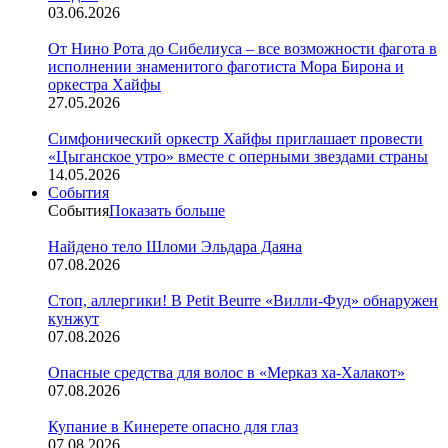
03.06.2026
От Нино Рота до Сибелиуса – все возможности фагота в
исполнении знаменитого фаготиста Мора Бирона и
оркестра Хайфы
27.05.2026
Симфонический оркестр Хайфы приглашает провести
«Цыганское утро» вместе с оперными звездами страны
14.05.2026
События
События
Показать больше
Найдено тело Шломи Эльдара Даяна
07.08.2026
Стоп, аллергики! В Petit Beurre «Вилли-Фуд» обнаружен
кунжут
07.08.2026
Опасные средства для волос в «Мерказ ха-Халакот»
07.08.2026
Купание в Кинерете опасно для глаз
07.08.2026