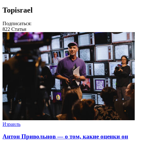
Topisrael
Подписаться:
822
Статьи
Израиль
Антон Привольнов — о том, какие оценки он