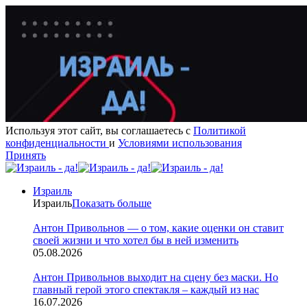
Используя этот сайт, вы соглашаетесь с
Политикой
конфиденциальности
и
Условиями использования
Принять
Израиль
Израиль
Показать больше
Антон Привольнов — о том, какие оценки он ставит
своей жизни и что хотел бы в ней изменить
05.08.2026
Антон Привольнов выходит на сцену без маски. Но
главный герой этого спектакля – каждый из нас
16.07.2026