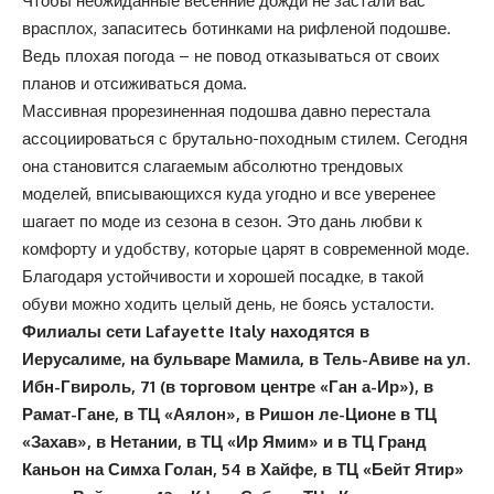
Чтобы неожиданные весенние дожди не застали вас
врасплох, запаситесь ботинками на рифленой подошве.
Ведь плохая погода – не повод отказываться от своих
планов и отсиживаться дома.
Массивная прорезиненная подошва давно перестала
ассоциироваться с брутально-походным стилем. Сегодня
она становится слагаемым абсолютно трендовых
моделей, вписывающихся куда угодно и все уверенее
шагает по моде из сезона в сезон. Это дань любви к
комфорту и удобству, которые царят в современной моде.
Благодаря устойчивости и хорошей посадке, в такой
обуви можно ходить целый день, не боясь усталости.
Филиалы сети Lafayette Italy находятся в
Иерусалиме, на бульваре Мамила, в Тель-Авиве на ул.
Ибн-Гвироль, 71 (в торговом центре «Ган а-Ир»), в
Рамат-Гане, в ТЦ «Аялон», в Ришон ле-Ционе в ТЦ
«Захав», в Нетании, в ТЦ «Ир Ямим» и в ТЦ Гранд
Каньон на Симха Голан, 54 в Хайфе, в ТЦ «Бейт Ятир»