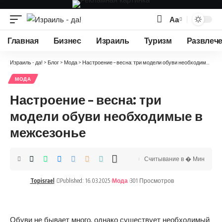
Аа
Изменение
размера
Главная
Бизнес
Израиль
Туризм
Развлеч
шрифта
Израиль - да!
>
Блог
>
Мода
>
Настроение – весна: три модели обуви необходимые в межсезонье
МОДА
Настроение – весна: три
модели обуви необходимые в
межсезонье
Считывание в � Мин
Topisrael
Published: 16.03.2025
Мода
301 Просмотров
Обуви не бывает много, однако существует необходимый