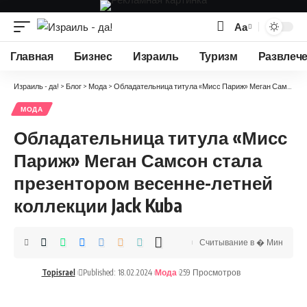
Аа
Изменение
размера
Главная
Бизнес
Израиль
Туризм
Развлеч
шрифта
Израиль - да!
>
Блог
>
Мода
>
Обладательница титула «Мисс Париж» Меган Самсон стала презентором весенне-летней коллекции Jack Kuba
МОДА
Обладательница титула «Мисс
Париж» Меган Самсон стала
презентором весенне-летней
коллекции Jack Kuba
Считывание в � Мин
Topisrael
Published: 18.02.2024
Мода
259 Просмотров