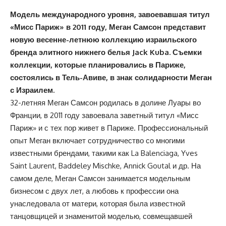
Модель международного уровня, завоевавшая титул
«Мисс Париж» в 2011 году, Меган Самсон представит
новую весенне-летнюю коллекцию израильского
бренда элитного нижнего белья
Jack
Kuba
. Съемки
коллекции, которые планировались в Париже,
состоялись в Тель-Авиве, в знак солидарности Меган
с Израилем.
32-летняя Меган Самсон родилась в долине Луары во
Франции, в 2011 году завоевала заветный титул «Мисс
Париж» и с тех пор живет в Париже. Профессиональный
опыт Меган включает сотрудничество со многими
известными брендами, такими как La Balenciaga, Yves
Saint Laurent, Baddeley Mischke, Annick Goutal и др. На
самом деле, Меган Самсон занимается модельным
бизнесом с двух лет, а любовь к профессии она
унаследовала от матери, которая была известной
танцовщицей и знаменитой моделью, совмещавшей