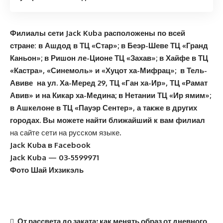
Филиалы сети
Jack
Kuba
расположены по всей
стране: в Ашдод в ТЦ «Стар»; в Беэр-Шеве ТЦ «Гранд
Каньон»; в Ришон ле-Ционе ТЦ «Захав»; в Хайфе в ТЦ
«Кастра», «Синемоль» и «Хуцот ха-Мифрац»; в Тель-
Авиве на ул. Ха-Меред 29, ТЦ «Ган ха-Ир», ТЦ «Рамат
Авив» и на Кикар ха-Медина; в Нетании ТЦ «Ир ямим»;
в Ашкелоне в ТЦ «Пауэр Сентер», а также в других
городах. Вы можете найти ближайший к вам филиал
на сайте сети на русском языке
.
Jack Kubа в Facebook
Jack Kuba — 03-5599971
Фото Шай Ихзикэль
От рассвета до заката: как менять образ от дневного