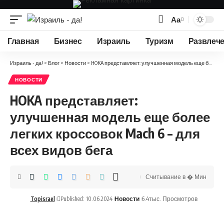
Аа
Изменение
размера
Главная
Бизнес
Израиль
Туризм
Развлеч
шрифта
Израиль - да!
>
Блог
>
Новости
>
HOKA представляет: улучшенная модель еще более легких кроссовок Mach 6 – для всех видов бега
НОВОСТИ
HOKA представляет:
улучшенная модель еще более
легких кроссовок Mach 6 – для
всех видов бега
Считывание в � Мин
Topisrael
Published: 10.06.2024
Новости
6.4тыс. Просмотров