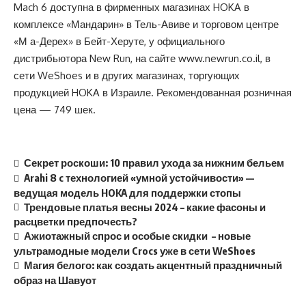
Mach 6 доступна в фирменных магазинах HOKA в
комплексе «Мандарин» в Тель-Авиве и торговом центре
«М а-Дерех» в Бейт-Херуте, у официального
дистрибьютора New Run, на сайте
www.newrun.co.il
, в
сети
WeShoes
и в других магазинах, торгующих
продукцией HOKA в Израиле. Рекомендованная розничная
цена — 749 шек.
Секрет роскоши: 10 правил ухода за нижним бельем
Arahi 8 c технологией «умной устойчивости» —
ведущая модель HOKA для поддержки стопы
Трендовые платья весны 2024 – какие фасоны и
расцветки предпочесть?
Ажиотажный спрос и особые скидки – новые
ультрамодные модели Crocs уже в сети WeShoes
Магия белого: как создать акцентный праздничный
образ на Шавуот