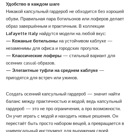
Удобство
в
каждом шаг
е
Никакой капсульный гардероб не обходится без хорошей
обуви. Правильная пара ботильонов или лоферов делает
образ завершённым и практичным. В коллекции
Lafayette
Italy
найдутся модели на любой вкус:
— Кожаные ботильоны
на устойчивом каблуке —
незаменимы для офиса и городских прогулок.
— Классические лоферы
— стильный вариант для
осенних casual-образов.
— Элегантные туфли на среднем каблуке
—
пригодятся для встреч или ужинов.
Создать осенний капсульный гардероб — значит найти
баланс между практичностью и модой, ведь капсульный
гардероб — это не про ограничения, а про возможности.
Он учит играть с модой и находить новые решения. Он
перестаёт быть просто набором вещей, а превращается в
универсальный инструмент для выражения своей