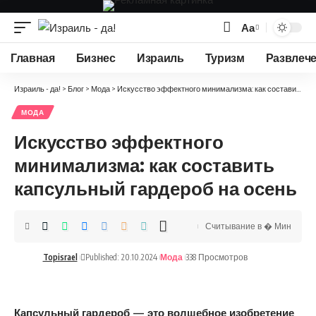
Аа
Изменение
размера
Главная
Бизнес
Израиль
Туризм
Развлеч
шрифта
Израиль - да!
>
Блог
>
Мода
>
Искусство эффектного минимализма: как составить капсульный гардероб на осень
МОДА
Искусство эффектного
минимализма: как составить
капсульный гардероб на осень
Считывание в � Мин
Topisrael
Published: 20.10.2024
Мода
338 Просмотров
Капсульный гардероб — это волшебное изобретение