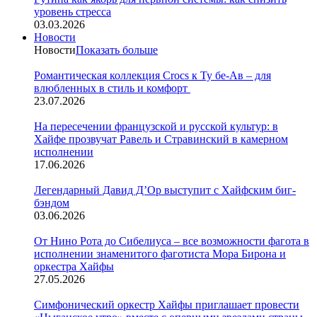
уровень стресса
03.03.2026
Новости
Новости
Показать больше
Романтическая коллекция Crocs к Ту бе-Ав – для
влюбленных в стиль и комфорт
23.07.2026
На пересечении французской и русской культур: в
Хайфе прозвучат Равель и Стравинский в камерном
исполнении
17.06.2026
Легендарный Давид Д’Ор выступит с Хайфским биг-
бэндом
03.06.2026
От Нино Рота до Сибелиуса – все возможности фагота в
исполнении знаменитого фаготиста Мора Бирона и
оркестра Хайфы
27.05.2026
Симфонический оркестр Хайфы приглашает провести