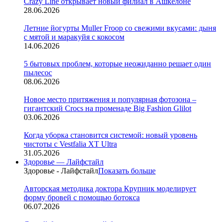
Crazy Line открывает новый филиал в Ашкелоне
28.06.2026
Летние йогурты Muller Froop со свежими вкусами: дыня
с мятой и маракуйя с кокосом
14.06.2026
5 бытовых проблем, которые неожиданно решает один
пылесос
08.06.2026
Новое место притяжения и популярная фотозона –
гигантский Crocs на променаде Big Fashion Glilot
03.06.2026
Когда уборка становится системой: новый уровень
чистоты с Vestfalia XT Ultra
31.05.2026
Здоровье — Лайфстайл
Здоровье - Лайфстайл
Показать больше
Авторская методика доктора Крупник моделирует
форму бровей с помощью ботокса
06.07.2026