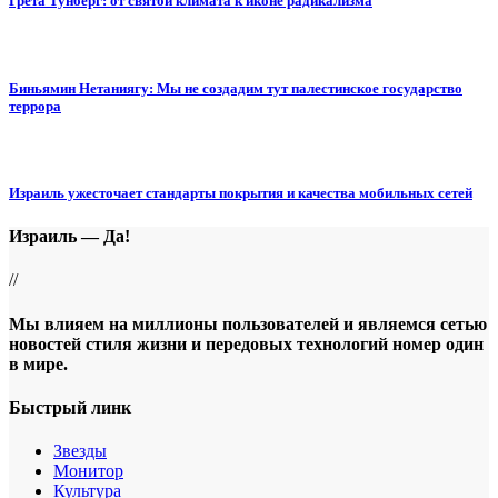
Грета Тунберг: от святой климата к иконе радикализма
Биньямин Нетаниягу: Мы не создадим тут палестинское государство
террора
Израиль ужесточает стандарты покрытия и качества мобильных сетей
Израиль — Да!
//
Мы влияем на миллионы пользователей и являемся сетью
новостей стиля жизни и передовых технологий номер один
в мире.
Быстрый линк
Звезды
Монитор
Культура