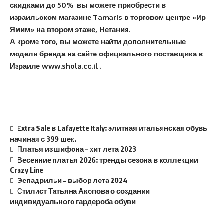
скидками до 50% вы можете приобрести в
израильском магазине
Tamaris
в торговом центре «Ир
Ямим» на втором этаже, Нетания.
А кроме того, вы можете найти дополнительные
модели бренда на сайте официального поставщика в
Израиле
www
.
shola
.
co
.
il
.
Extra Sale в Lafayette Italy: элитная итальянская обувь
начиная с 399 шек.
Платья из шифона – хит лета 2023
Весенние платья 2026: тренды сезона в коллекции
Crazy Line
Эспадрильи – выбор лета 2024
Стилист Татьяна Акопова о создании
индивидуального гардероба обуви