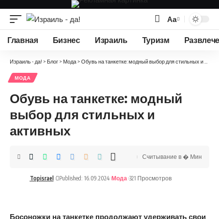
Аа
Изменение
размера
Главная
Бизнес
Израиль
Туризм
Развлеч
шрифта
Израиль - да!
>
Блог
>
Мода
>
Обувь на танкетке: модный выбор для стильных и активных
МОДА
Обувь на танкетке: модный
выбор для стильных и
активных
Считывание в � Мин
Topisrael
Published: 16.09.2024
Мода
321 Просмотров
Босоножки на танкетке продолжают удерживать свои