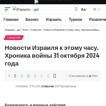
Аа
Изменение
размера
Главная
Бизнес
Израиль
Туризм
Развлеч
шрифта
Израиль - да!
>
Блог
>
События
>
Новости Израиля к этому часу. Хроника войны 31 октября 2024 года
СОБЫТИЯ
Новости Израиля к этому часу.
Хроника войны 31 октября 2024
года
Считывание в � Мин
Published: 31.10.2024
События
265 Просмотров
Безопасность и военные действия