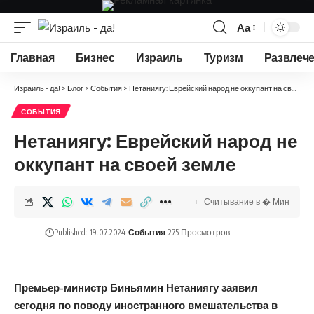
Аа
Изменение
размера
Главная
Бизнес
Израиль
Туризм
Развлеч
шрифта
Израиль - да!
>
Блог
>
События
>
Нетаниягу: Еврейский народ не оккупант на своей земле
СОБЫТИЯ
Нетаниягу: Еврейский народ не
оккупант на своей земле
Считывание в � Мин
Published: 19.07.2024
События
275 Просмотров
Премьер-министр Биньямин Нетаниягу заявил
сегодня по поводу иностранного вмешательства в