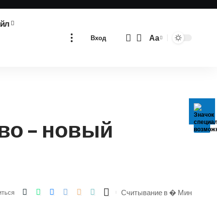
айл
Аа
Вход
Изменение
размера
шрифта
во – новый
Считывание в � Мин
иться