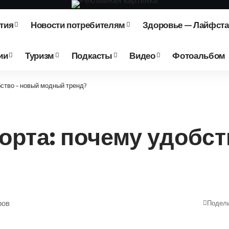
тия
Новости потребителям
Здоровье — Лайфст
ии
Туризм
Подкасты
Видео
Фотоальбом
ство – новый модный тренд?
рта: почему удобст
ров
Подел