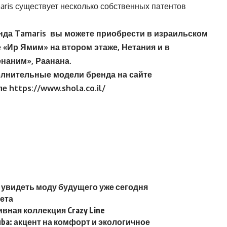
aris существует несколько собственных патентов
енда
Tamaris
вы можете приобрести в израильском
 «Ир Ямим» на втором этаже, Нетания и в
енаним», Раанана.
олнительные модели бренда на сайте
ле
https
://
www
.
shola
.
co
.
il
/
 увидеть моду будущего уже сегодня
лета
вная коллекция Crazy Line
Kuba: акцент на комфорт и экологичное