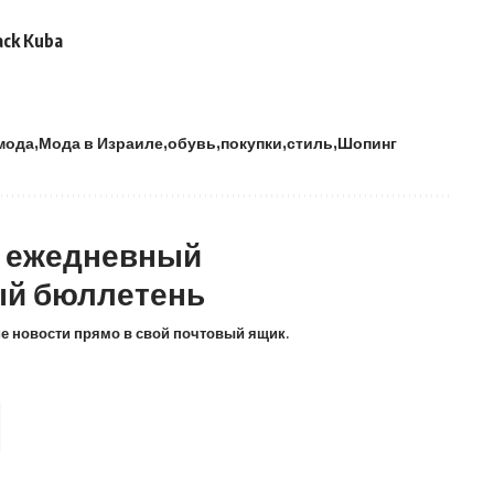
ack Kuba
мода
Мода в Израиле
обувь
покупки
стиль
Шопинг
а ежедневный
й бюллетень
ие новости прямо в свой почтовый ящик.