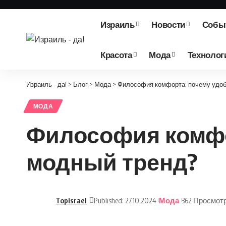
Израиль
Новости
Собы
Красота
Мода
Технолог
Израиль - да!
>
Блог
>
Мода
>
Философия комфорта: почему удоб
МОДА
Философия комфо
модный тренд?
Topisrael
Published: 27.10.2024
Мода
362 Просмот