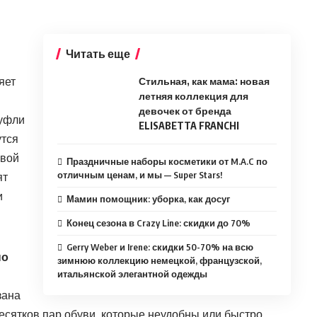
Читать еще
яет
Стильная, как мама: новая
летняя коллекция для
девочек от бренда
туфли
ELISABETTA FRANCHI
утся
овой
Праздничные наборы косметики от M.A.C по
отличным ценам, и мы — Super Stars!
ят
и
Мамин помощник: уборка, как досуг
Конец сезона в Crazy Line: скидки до 70%
Gerry Weber и Irene: скидки 50-70% на всю
но
зимнюю коллекцию немецкой, французской,
итальянской элегантной одежды
зана
есятков пар обуви, которые неудобны или быстро