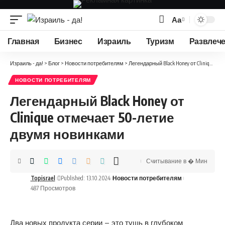
Аа
Изменение
размера
Главная
Бизнес
Израиль
Туризм
Развлеч
шрифта
Израиль - да!
>
Блог
>
Новости потребителям
>
Легендарный Black Honey от Clinique отмечает 50-летие двумя новинками
НОВОСТИ ПОТРЕБИТЕЛЯМ
Легендарный Black Honey от
Clinique отмечает 50-летие
двумя новинками
Считывание в � Мин
Topisrael
Published: 13.10.2024
Новости потребителям
487 Просмотров
Два новых продукта серии – это тушь в глубоком