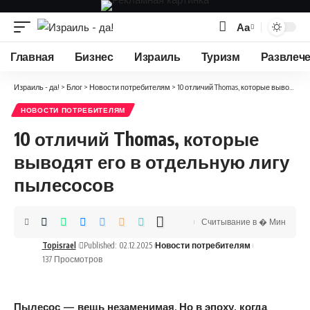
Аа
Изменение
размера
Главная
Бизнес
Израиль
Туризм
Развлеч
шрифта
Израиль - да!
>
Блог
>
Новости потребителям
>
10 отличий Thomas, которые выводят его в отдельную лигу пылесосов
НОВОСТИ ПОТРЕБИТЕЛЯМ
10 отличий Thomas, которые
выводят его в отдельную лигу
пылесосов
Считывание в � Мин
Topisrael
Published: 02.12.2025
Новости потребителям
137 Просмотров
Пылесос — вещь незаменимая. Но в эпоху, когда