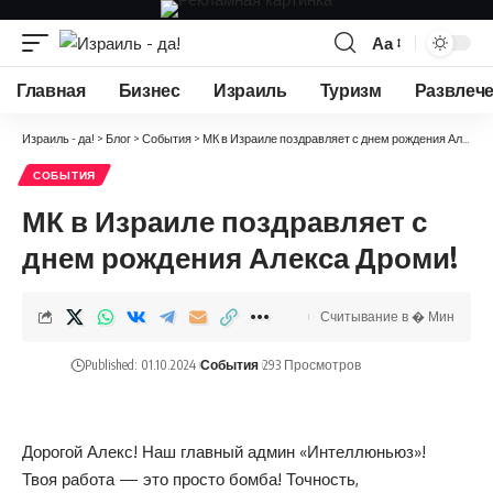
Аа
Изменение
размера
Главная
Бизнес
Израиль
Туризм
Развлеч
шрифта
Израиль - да!
>
Блог
>
События
>
МК в Израиле поздравляет с днем рождения Алекса Дроми!
СОБЫТИЯ
МК в Израиле поздравляет с
днем рождения Алекса Дроми!
Считывание в � Мин
Published: 01.10.2024
События
293 Просмотров
Дорогой Алекс! Наш главный админ «Интеллюньюз»!
Твоя работа — это просто бомба! Точность,