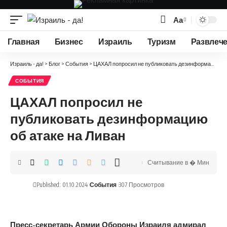
Аа
Изменение
размера
Главная
Бизнес
Израиль
Туризм
Развлеч
шрифта
Израиль - да!
>
Блог
>
События
>
ЦАХАЛ попросил не публиковать дезинформацию об атаке на Ливан
СОБЫТИЯ
ЦАХАЛ попросил не
публиковать дезинформацию
об атаке на Ливан
Считывание в � Мин
Published: 01.10.2024
События
307 Просмотров
Пресс-секретарь Армии Обороны Израиля адмирал