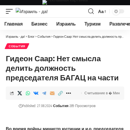
Аа
Изменение
размера
Главная
Бизнес
Израиль
Туризм
Развлеч
шрифта
Израиль - да!
>
Блог
>
События
>
Гидеон Саар: Нет смысла делить должность председателя БАГАЦ на части
СОБЫТИЯ
Гидеон Саар: Нет смысла
делить должность
председателя БАГАЦ на части
Считывание в � Мин
Published: 27.08.2024
События
289 Просмотров
Во время войны министр юстиции и и.о. председателя