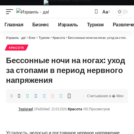
Аа
Изменение
размера
Главная
Бизнес
Израиль
Туризм
Развлеч
шрифта
Израиль - да!
>
Блог
>
Туризм
>
Красота
>
Бессонные ночи на ногах: уход за стопами в период нервного напряжения
КРАСОТА
Бессонные ночи на ногах: уход
за стопами в период нервного
напряжения
Считывание в � Мин
Topisrael
Published: 23.03.2026
Красота
165 Просмотров
Усталость, недосып и постоянное нервное напряжение