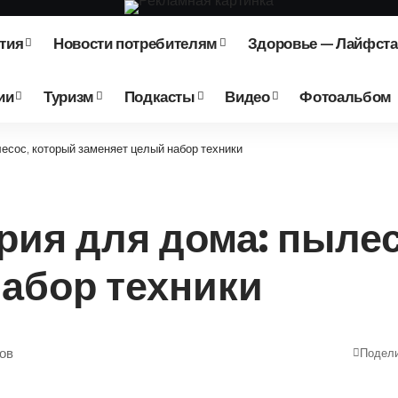
тия
Новости потребителям
Здоровье — Лайфст
ии
Туризм
Подкасты
Видео
Фотоальбом
есос, который заменяет целый набор техники
ия для дома: пылес
абор техники
ов
Подел