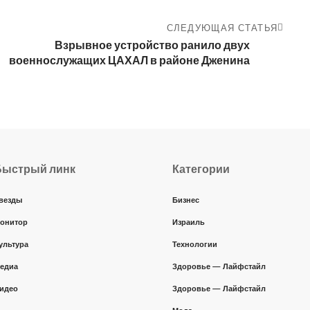
СЛЕДУЮЩАЯ СТАТЬЯ
Взрывное устройство ранило двух
военнослужащих ЦАХАЛ в районе Дженина
Быстрый линк
Категории
везды
Бизнес
онитор
Израиль
ультура
Технологии
едиа
Здоровье — Лайфстайл
идео
Здоровье — Лайфстайл