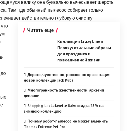
ющемуся валику она буквально вычесывает шерсть,
рса. Там, где обычный пылесос собирает только
печивает действительно глубокую очистку.
 что
Читать еще
ную
т
Коллекция Crazy Line к
Песаху: стильные образы
для праздника и
ли
повседневной жизни
 до
Дерзко, чувственно, роскошно: презентация
новой коллекции Jack Kuba
Многогранность женственности: архетип
девочки
ные
ие
Shopping IL в Lafayette Italy: скидка 25% на
зимнюю коллекцию
Почему робот-пылесос не может заменить
Thomas Extreme Pet Pro