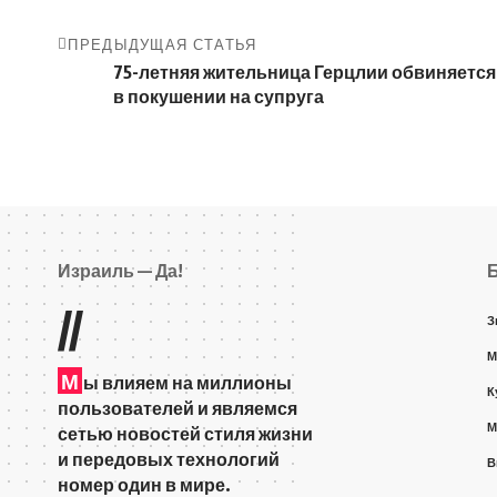
ПРЕДЫДУЩАЯ СТАТЬЯ
75-летняя жительница Герцлии обвиняется
в покушении на супруга
Израиль — Да!
//
З
М
М
ы влияем на миллионы
К
пользователей и являемся
М
сетью новостей стиля жизни
и передовых технологий
В
номер один в мире.