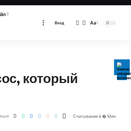
айл
Аа
Вход
Изменение
размера
шрифта
ос, который
Считывание в � Мин
иться