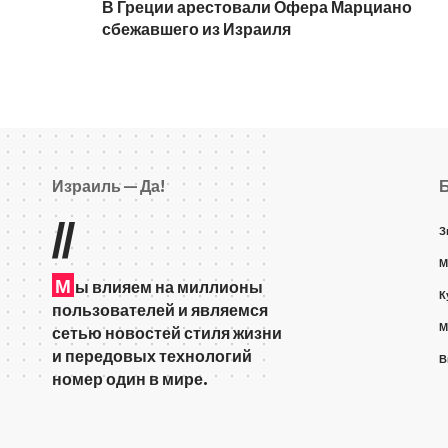
В Греции арестовали Офера Марциано
сбежавшего из Израиля
Израиль — Да!
//
З
М
М
ы влияем на миллионы
К
пользователей и являемся
М
сетью новостей стиля жизни
и передовых технологий
В
номер один в мире.