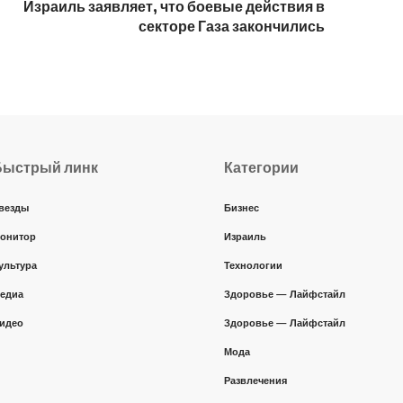
Израиль заявляет, что боевые действия в
секторе Газа закончились
Быстрый линк
Категории
везды
Бизнес
онитор
Израиль
ультура
Технологии
едиа
Здоровье — Лайфстайл
идео
Здоровье — Лайфстайл
Мода
Развлечения