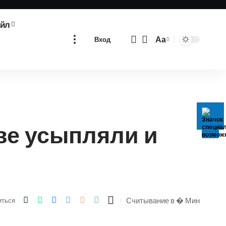
айл
Аа
Вход
Изменение
размера
шрифта
ве усыпляли и
Считывание в � Мин
иться