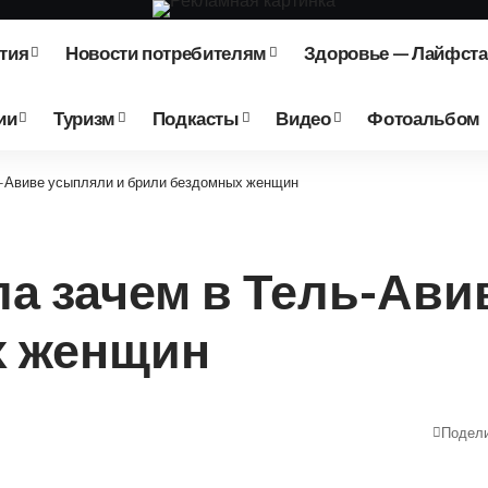
тия
Новости потребителям
Здоровье — Лайфст
ии
Туризм
Подкасты
Видео
Фотоальбом
ь-Авиве усыпляли и брили бездомных женщин
а зачем в Тель-Ави
х женщин
Подел