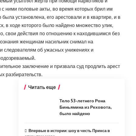
аемый усыплял жертв при помощи наркотиков и
 с ними половые акты, во время которых брил им
 была установлена, его арестовали и в квартире, и в
, в ходе которого было найдено множество улик,
о, свои действия по отношению к находившимся без
 сознания женщинам насильник снимал на
и следователям об ужасных унижениях и
 подозреваемый.
ительное заключение и призвала суд продлить арест
х разбирательств.
Читать еще
Тело 53-летнего Рона
Биньямина из Реховота,
было найдено
Впервые в истории: шоу в честь Принса в