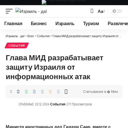
Аа
Изменение
размера
Главная
Бизнес
Израиль
Туризм
Развлеч
шрифта
Израиль - да!
>
Блог
>
События
>
Глава МИД разрабатывает защиту Израиля от информационных атак
СОБЫТИЯ
Глава МИД разрабатывает
защиту Израиля от
информационных атак
Считывание в � Мин
Published: 20.12.2024
События
277 Просмотров
Министр иностранных дел Гидеон Саар, вместе с