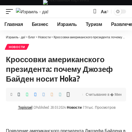
Аа
Изменение
размера
Главная
Бизнес
Израиль
Туризм
Развлеч
шрифта
Израиль - да!
>
Блог
>
Новости
>
Кроссовки американского президента: почему Джозеф Байден носит Hoka?
НОВОСТИ
Кроссовки американского
президента: почему Джозеф
Байден носит Hoka?
Считывание в � Мин
Topisrael
Published: 28.03.2024
Новости
7.9тыс. Просмотров
Появление американского президента Джозефа Байдена в