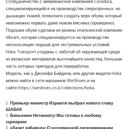
Сотрудничество с американской компанией Coradura,
специализирующейся на производстве сверхпрочных, но
дышащих тканей, позволило создать верх обуви, который
невозможно порвать даже ножом мясника (проверено).
Подошва обуви сделана из резины итальянской компании
Vibram, которая специализируется на производстве
нескользящих подошв для экстремальных условий.
Hoka Transport созданы с заботой об окружающей среде
из веганских материалов высочайшего качества, большая
часть которых пригодна для переработки.
Модель, как у Джозефа Байдена, или другие модели Hoka
можно найти в сети магазинов WeShoes и на
сайте
https://weshoes.co.il/collections/hoka
.
Премьер-министр Израиля выбрал нового главу
ШАБАК
Биньямин Нетаниягу: Мы готовы к любому
сценарию
«Хазит хаКавод»: О чудовищной дискриминации