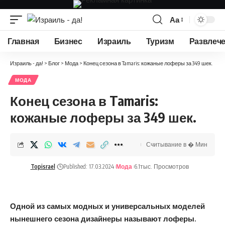
Аа
Изменение
размера
Главная
Бизнес
Израиль
Туризм
Развлеч
шрифта
Израиль - да!
>
Блог
>
Мода
>
Конец сезона в Tamaris: кожаные лоферы за 349 шек.
МОДА
Конец сезона в Tamaris:
кожаные лоферы за 349 шек.
Считывание в � Мин
Topisrael
Published: 17.03.2024
Мода
6.1тыс. Просмотров
Одной из самых модных и универсальных моделей
нынешнего сезона дизайнеры называют лоферы.