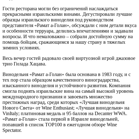
Гости ресторана могли без ограничений наслаждаться
прекрасными израильскими винами. Дегустировали лучшие
образцы израильского виноделия под руководством
представителя «Рамат а-Голан», обсуждали с ним детали вкуса
и особенности терруара, делились впечатлениями и задавали
вопросы. И что немаловажно – собрали достойную сумму на
помощь бойцам, сражающимся за нашу страну в тяжелых
зимних условиях.
Весь вечер гостей радовало своей виртуозной игрой джазовое
трио Гилада Хацава.
Винодельня «Рамат а-Голан» была основана в 1983 году, и с
тех пор стала образцом качественного виноградарства,
изысканного виноделия и устойчивого развития. Компания
смогла поднять израильские вина на самый высокий уровень
международного признания и завоевать множество
престижных наград, среди которых «Лучшая винодельня
Нового Света» от Wine Enthusiast; «Лучшая винодельня» на
VinItaly; платиновая медаль и 95 баллов на Decanter WWA.
«Рамат а-Голан» стала первой в Израиле винодельней,
попавшей в список TOP100 в ежегодном обзоре Wine
Spectator.