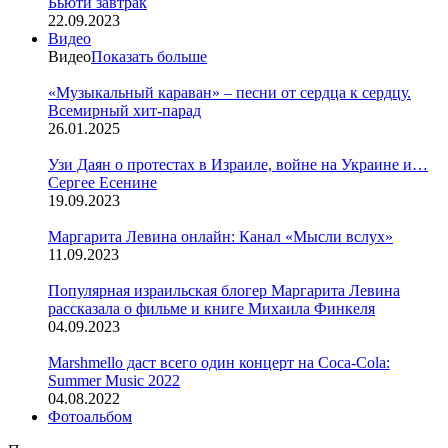
Бьюти завтрак
22.09.2023
Видео
Видео
Показать больше
«Музыкальный караван» – песни от сердца к сердцу.
Всемирный хит-парад
26.01.2025
Узи Даян о протестах в Израиле, войне на Украине и…
Сергее Есенине
19.09.2023
Маргарита Левина онлайн: Канал «Мысли вслух»
11.09.2023
Популярная израильская блогер Маргарита Левина
рассказала о фильме и книге Михаила Финкеля
04.09.2023
Marshmello даст всего один концерт на Coca-Cola:
Summer Music 2022
04.08.2022
Фотоальбом