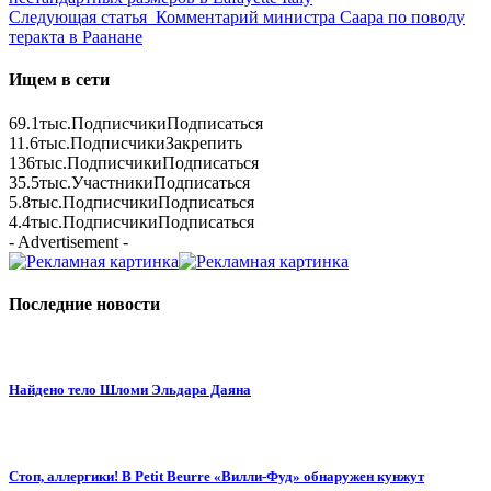
Следующая статья
Комментарий министра Саара по поводу
теракта в Раанане
Ищем в сети
69.1тыс.
Подписчики
Подписаться
11.6тыс.
Подписчики
Закрепить
136тыс.
Подписчики
Подписаться
35.5тыс.
Участники
Подписаться
5.8тыс.
Подписчики
Подписаться
4.4тыс.
Подписчики
Подписаться
- Advertisement -
Последние новости
Найдено тело Шломи Эльдара Даяна
Стоп, аллергики! В Petit Beurre «Вилли-Фуд» обнаружен кунжут