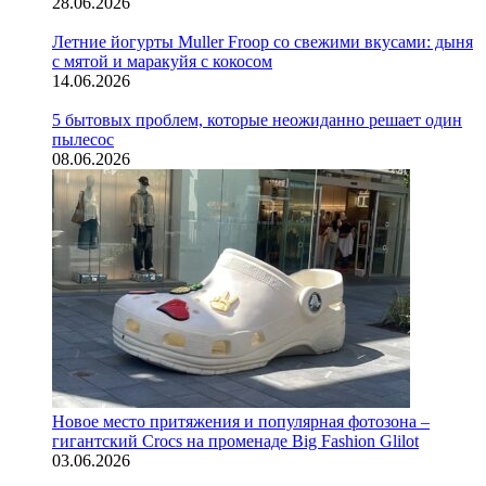
28.06.2026
Летние йогурты Muller Froop со свежими вкусами: дыня
с мятой и маракуйя с кокосом
14.06.2026
5 бытовых проблем, которые неожиданно решает один
пылесос
08.06.2026
Новое место притяжения и популярная фотозона –
гигантский Crocs на променаде Big Fashion Glilot
03.06.2026