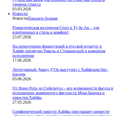
уровень стресса
03.03.2026
Новости
Новости
Показать больше
Романтическая коллекция Crocs к Ту бе-Ав – для
влюбленных в стиль и комфорт
23.07.2026
На пересечении французской и русской культур: в
Хайфе прозвучат Равель и Стравинский в камерном
исполнении
17.06.2026
Легендарный Давид Д’Ор выступит с Хайфским биг-
бэндом
03.06.2026
От Нино Рота до Сибелиуса – все возможности фагота в
исполнении знаменитого фаготиста Мора Бирона и
оркестра Хайфы
27.05.2026
Симфонический оркестр Хайфы приглашает провести