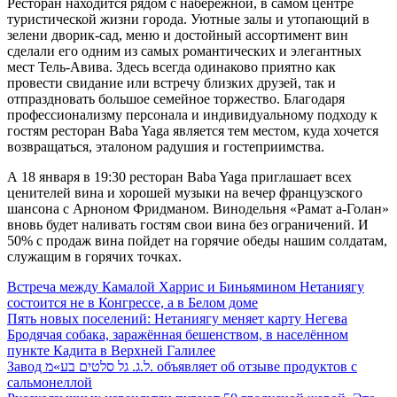
Ресторан находится рядом с набережной, в самом центре
туристической жизни города. Уютные залы и утопающий в
зелени дворик-сад, меню и достойный ассортимент вин
сделали его одним из самых романтических и элегантных
мест Тель-Авива. Здесь всегда одинаково приятно как
провести свидание или встречу близких друзей, так и
отпраздновать большое семейное торжество. Благодаря
профессионализму персонала и индивидуальному подходу к
гостям ресторан Baba Yaga является тем местом, куда хочется
возвращаться, эталоном радушия и гостеприимства.
А 18 января в 19:30 ресторан Baba Yaga приглашает всех
ценителей вина и хорошей музыки на вечер французского
шансона с Арноном Фридманом. Винодельня «Рамат а-Голан»
вновь будет наливать гостям свои вина без ограничений. И
50% с продаж вина пойдет на горячие обеды нашим солдатам,
служащим в горячих точках.
Встреча между Камалой Харрис и Биньямином Нетаниягу
состоится не в Конгрессе, а в Белом доме
Пять новых поселений: Нетаниягу меняет карту Негева
Бродячая собака, заражённая бешенством, в населённом
пункте Кадита в Верхней Галилее
Завод ל.ג. גל סלטים בע»מ. объявляет об отзыве продуктов с
сальмонеллой