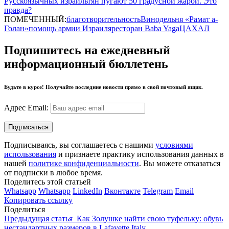
Русскоязычных израильтян пугают 50 градусной жарой. Это
правда?
ПОМЕЧЕННЫЙ:
благотворительность
Винодельня «Рамат а-
Голан»
помощь армии Израиля
ресторан Baba Yaga
ЦАХАЛ
Подпишитесь на ежедневный
информационный бюллетень
Будьте в курсе! Получайте последние новости прямо в свой почтовый ящик.
Адрес Email:
Подписываясь, вы соглашаетесь с нашими
условиями
использования
и признаете практику использования данных в
нашей
политике конфиденциальности
. Вы можете отказаться
от подписки в любое время.
Поделитесь этой статьей
Whatsapp
Whatsapp
LinkedIn
Вконтакте
Telegram
Email
Копировать ссылку
Поделиться
Предыдущая статья
Как Золушке найти свою туфельку: обувь
нестандартных размеров в Lafayette Italy