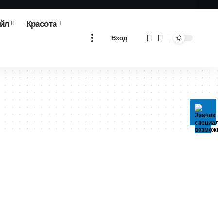
айл
Красота
Вход