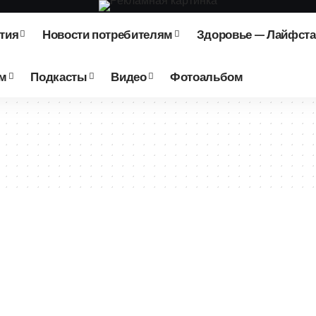
тия
Новости потребителям
Здоровье — Лайфст
зм
Подкасты
Видео
Фотоальбом