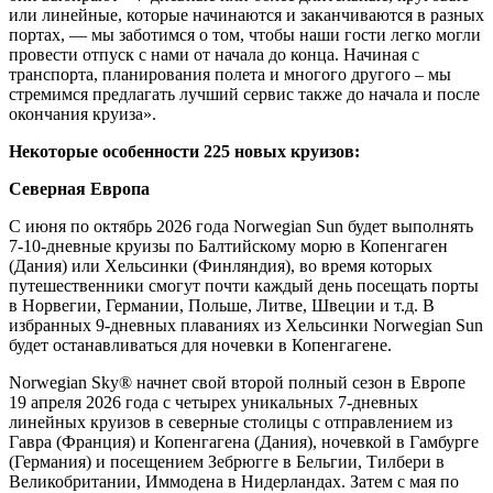
или линейные, которые начинаются и заканчиваются в разных
портах, — мы заботимся о том, чтобы наши гости легко могли
провести отпуск с нами от начала до конца. Начиная с
транспорта, планирования полета и многого другого – мы
стремимся предлагать лучший сервис также до начала и после
окончания круиза».
Некоторые особенности 225 новых круизов:
Северная Европа
С июня по октябрь 2026 года Norwegian Sun будет выполнять
7-10-дневные круизы по Балтийскому морю в Копенгаген
(Дания) или Хельсинки (Финляндия), во время которых
путешественники смогут почти каждый день посещать порты
в Норвегии, Германии, Польше, Литве, Швеции и т.д. В
избранных 9-дневных плаваниях из Хельсинки Norwegian Sun
будет останавливаться для ночевки в Копенгагене.
Norwegian Sky® начнет свой второй полный сезон в Европе
19 апреля 2026 года с четырех уникальных 7-дневных
линейных круизов в северные столицы с отправлением из
Гавра (Франция) и Копенгагена (Дания), ночевкой в Гамбурге
(Германия) и посещением Зебрюгге в Бельгии, Тилбери в
Великобритании, Иммодена в Нидерландах. Затем с мая по