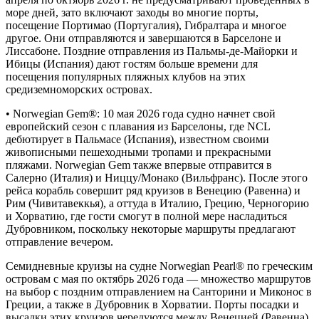
море дней, зато включают заходы во многие порты,
посещение Портимао (Португалия), Гибралтара и многое
другое. Они отправляются и завершаются в Барселоне и
Лиссабоне. Поздние отправления из Пальмы-де-Майорки и
Ибицы (Испания) дают гостям больше времени для
посещения популярных пляжных клубов на этих
средиземноморских островах.
• Norwegian Gem®: 10 мая 2026 года судно начнет свой
европейский сезон с плавания из Барселоны, где NCL
дебютирует в Пальмасе (Испания), известном своими
живописными пешеходными тропами и прекрасными
пляжами. Norwegian Gem также впервые отправится в
Салерно (Италия) и Ниццу/Монако (Вильфранс). После этого
рейса корабль совершит ряд круизов в Венецию (Равенна) и
Рим (Чивитавеккья), а оттуда в Италию, Грецию, Черногорию
и Хорватию, где гости смогут в полной мере насладиться
Дубровником, поскольку некоторые маршруты предлагают
отправление вечером.
Семидневные круизы на судне Norwegian Pearl® по греческим
островам с мая по октябрь 2026 года — множество маршрутов
на выбор с поздним отправлением на Санторини и Миконос в
Греции, а также в Дубровник в Хорватии. Порты посадки и
высадки этих круизов чередуются между Венецией (Равенна)