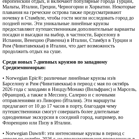
европейский отдых, и включают популярные города Турции,
Мальты, Италии, Греции, Черногории и Хорватии. Некоторые
плавания на греческие острова также предусматривают
ночевку в Стамбуле, чтобы гости могли исследовать город до
поздней ночи. Эти уникальные линейные круизы
предоставляют путешественникам дополнительные варианты
посадки и высадки на выбор, в частности, Барселону в
Испании, Венецию (Равенна) в Италии, Стамбул в Турции и
Рим (Чивитавеккья) в Италии, что дает возможность
продолжить отдых на суше.
Среди новых 7-дневных круизов по западному
Средиземноморью:
• Norwegian Epic®: различные линейные круизы из/в
Барселону и Рим (Чивитавеккья) в период с мая по октябрь
2026 года с заходами в Ниццу/Монако (Вильфранс) и Марсель,
(Франция), а также в Мессину, Салерно и с ночными
отправлениями из Ливорно (Италия). Эти маршруты
предлагают от 10 до 17 часов в порту, благодаря чему
путешественники смогут совершать более длительные
однодневные экскурсии в соседний город, например, во
Флоренцию или Пизу в Италии.
• Norwegian Dawn®: эти интенсивные круизы в период с
апреля по октябрь 2026 г. не предусматривают проведенных в