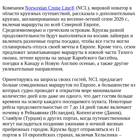
Компания
Norwegian Cruise Line®
(NCL), мировой новатор в
области круизных путешествий, рассказала о дополнительных
круизах, запланированных на весенне-летний сезон 2026 г.,
включая маршруты по всей Северной Европе,
Средиземноморью и греческим островам. Круизы разной
продолжительности будут выполняться на восьми лайнерах и
включать различные порты посадки, чтобы все гости могли
спланировать отпуск своей мечты в Европе. Кроме того, сезон
предложит захватывающие маршруты в южной части Тихого
океана, летние круизы на западе Карибского бассейна,
поездки в Канаду и Новую Англию осенью, а также другие
увлекательные направления.
Ориентируясь на запросы своих гостей, NCL предлагает
больше семидневных маршрутов по Европе, в большинстве из
которых судно проводит в открытом море минимальное
количество дней или даже ни одного, что дает гостям больше
времени на осмотр каждого посещаемого пункта. Некоторые
рейсы продолжительностью от 7 до 14 дней также включают
ночевку в Рейкьявике (Исландия), Копенгагене (Дания),
Стамбуле (Турция) и других портах, когда путешественники
могут насладиться поздними ужинами и ночной жизнью
прибрежных городов. Круизы будут отправляться из 11
портов в 10 европейских странах, включая Хельсинки –