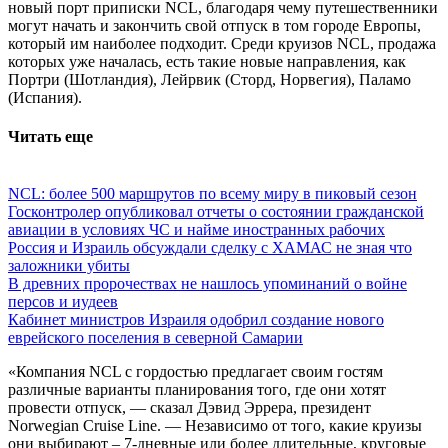
новый порт приписки NCL, благодаря чему путешественники
могут начать и закончить свой отпуск в том городе Европы,
который им наиболее подходит. Среди круизов NCL, продажа
которых уже началась, есть такие новые направления, как
Портри (Шотландия), Лейрвик (Сторд, Норвегия), Паламо
(Испания).
Читать еще
NCL: более 500 маршрутов по всему миру в пиковый сезон
Госконтролер опубликовал отчеты о состоянии гражданской
авиации в условиях ЧС и найме иностранных рабочих
Россия и Израиль обсуждали сделку с ХАМАС не зная что
заложники убиты
В древних пророчествах не нашлось упоминаний о войне
персов и иудеев
Кабинет министров Израиля одобрил создание нового
еврейского поселения в северной Самарии
«Компания NCL с гордостью предлагает своим гостям
различные варианты планирования того, где они хотят
провести отпуск, — сказал Дэвид Эррера, президент
Norwegian Cruise Line. — Независимо от того, какие круизы
они выбирают – 7-дневные или более длительные, круговые