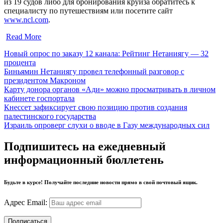
из 19 судов либо для бронирования круиза обратитесь к
специалисту по путешествиям или посетите сайт
www.ncl.com
.
Read More
Новый опрос по заказу 12 канала: Рейтинг Нетаниягу — 32
процента
Биньямин Нетаниягу провел телефонный разговор с
президентом Макроном
Карту донора органов «Ади» можно просматривать в личном
кабинете госпортала
Кнессет зафиксирует свою позицию против создания
палестинского государства
Израиль опроверг слухи о вводе в Газу международных сил
Подпишитесь на ежедневный
информационный бюллетень
Будьте в курсе! Получайте последние новости прямо в свой почтовый ящик.
Адрес Email: