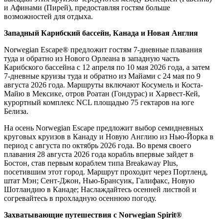
и Афинами (Пирей), предоставляя гостям больше
возможностей для отдыха.
Западный Карибский бассейн, Канада и Новая Англия
Norwegian Escape® предложит гостям 7-дневные плавания
туда и обратно из Нового Орлеана в западную часть
Карибского бассейна с 12 апреля по 10 мая 2026 года, а затем
7-дневные круизы туда и обратно из Майами с 24 мая по 9
августа 2026 года. Маршруты включают Косумель и Коста-
Майю в Мексике, отров Роатан (Гондурас) и Харвест-Кей,
курортный комплекс NCL площадью 75 гектаров на юге
Белиза.
На осень Norwegian Escape предложит выбор семидневных
круговых круизов в Канаду и Новую Англию из Нью-Йорка в
период с августа по октябрь 2026 года. Во время своего
плавания 28 августа 2026 года корабль впервые зайдет в
Бостон, став первым кораблем типа Breakaway Plus,
посетившим этот город. Маршрут проходит через Портленд,
штат Мэн; Сент-Джон, Нью-Брансуик, Галифакс, Новую
Шотландию в Канаде; Наслаждайтесь осенней листвой и
согревайтесь в прохладную осеннюю погоду.
Захватывающие путешествия с Norwegian Spirit®