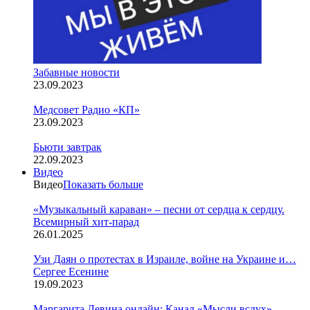
Забавные новости
23.09.2023
Медсовет Радио «КП»
23.09.2023
Бьюти завтрак
22.09.2023
Видео
Видео
Показать больше
«Музыкальный караван» – песни от сердца к сердцу.
Всемирный хит-парад
26.01.2025
Узи Даян о протестах в Израиле, войне на Украине и…
Сергее Есенине
19.09.2023
Маргарита Левина онлайн: Канал «Мысли вслух»