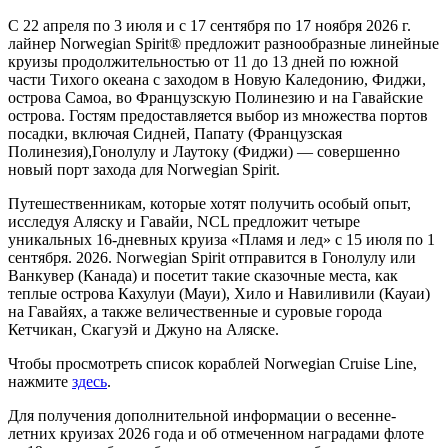
С 22 апреля по 3 июля и с 17 сентября по 17 ноября 2026 г.
лайнер Norwegian Spirit® предложит разнообразные линейные
круизы продолжительностью от 11 до 13 дней по южной
части Тихого океана с заходом в Новую Каледонию, Фиджи,
острова Самоа, во Французскую Полинезию и на Гавайские
острова. Гостям предоставляется выбор из множества портов
посадки, включая Сидней, Папату (Французская
Полинезия),Гонолулу и Лаутоку (Фиджи) — совершенно
новый порт захода для Norwegian Spirit.
Путешественникам, которые хотят получить особый опыт,
исследуя Аляску и Гавайи, NCL предложит четыре
уникальных 16-дневных круиза «Пламя и лед» с 15 июля по 1
сентября. 2026. Norwegian Spirit отправится в Гонолулу или
Ванкувер (Канада) и посетит такие сказочные места, как
теплые острова Кахулуи (Мауи), Хило и Навиливили (Кауаи)
на Гавайях, а также величественные и суровые города
Кетчикан, Скагуэй и Джуно на Аляске.
Чтобы просмотреть список кораблей Norwegian Cruise Line,
нажмите
здесь
.
Для получения дополнительной информации о весенне-
летних круизах 2026 года и об отмеченном наградами флоте