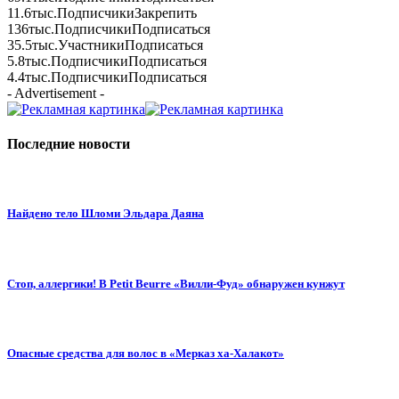
11.6тыс.
Подписчики
Закрепить
136тыс.
Подписчики
Подписаться
35.5тыс.
Участники
Подписаться
5.8тыс.
Подписчики
Подписаться
4.4тыс.
Подписчики
Подписаться
- Advertisement -
Последние новости
Найдено тело Шломи Эльдара Даяна
Стоп, аллергики! В Petit Beurre «Вилли-Фуд» обнаружен кунжут
Опасные средства для волос в «Мерказ ха-Халакот»