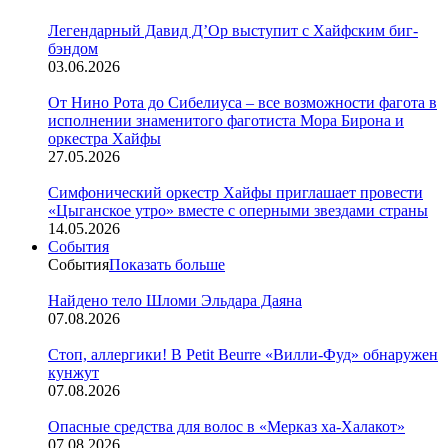
Легендарный Давид Д’Ор выступит с Хайфским биг-
бэндом
03.06.2026
От Нино Рота до Сибелиуса – все возможности фагота в
исполнении знаменитого фаготиста Мора Бирона и
оркестра Хайфы
27.05.2026
Симфонический оркестр Хайфы приглашает провести
«Цыганское утро» вместе с оперными звездами страны
14.05.2026
События
События
Показать больше
Найдено тело Шломи Эльдара Даяна
07.08.2026
Стоп, аллергики! В Petit Beurre «Вилли-Фуд» обнаружен
кунжут
07.08.2026
Опасные средства для волос в «Мерказ ха-Халакот»
07.08.2026