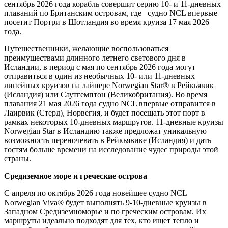
сентябрь 2026 года корабль совершит серию 10- и 11-дневных
плаваний по Британским островам, где судно NCL впервые
посетит Портри в Шотландия во время круиза 17 мая 2026
года.
Путешественники, желающие воспользоваться
преимуществами длинного летнего светового дня в
Исландии, в период с мая по сентябрь 2026 года могут
отправиться в один из необычных 10- или 11-дневных
линейных круизов на лайнере Norwegian Star® в Рейкьявик
(Исландия) или Саутгемптон (Великобритания). Во время
плавания 21 мая 2026 года судно NCL впервые отправится в
Лаирвик (Стерд), Норвегия, и будет посещать этот порт в
рамках некоторых 10-дневных маршрутов. 11-дневные круизы
Norwegian Star в Исландию также предложат уникальную
возможность переночевать в Рейкьявике (Исландия) и дать
гостям больше времени на исследование чудес природы этой
страны.
Средиземное море и греческие острова
С апреля по октябрь 2026 года новейшее судно NCL
Norwegian Viva® будет выполнять 9-10-дневные круизы в
Западном Средиземноморье и по греческим островам. Их
маршруты идеально подходят для тех, кто ищет тепло и