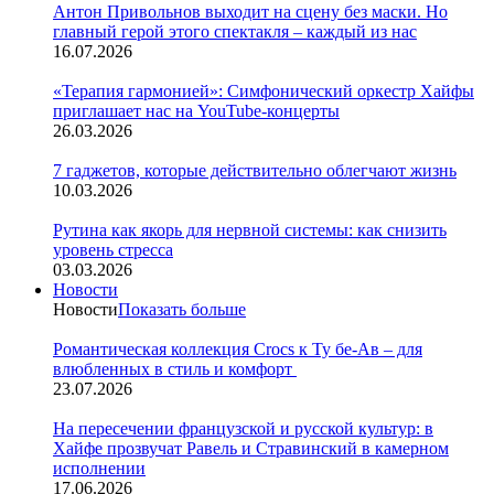
Антон Привольнов выходит на сцену без маски. Но
главный герой этого спектакля – каждый из нас
16.07.2026
«Терапия гармонией»: Симфонический оркестр Хайфы
приглашает нас на YouTube-концерты
26.03.2026
7 гаджетов, которые действительно облегчают жизнь
10.03.2026
Рутина как якорь для нервной системы: как снизить
уровень стресса
03.03.2026
Новости
Новости
Показать больше
Романтическая коллекция Crocs к Ту бе-Ав – для
влюбленных в стиль и комфорт
23.07.2026
На пересечении французской и русской культур: в
Хайфе прозвучат Равель и Стравинский в камерном
исполнении
17.06.2026