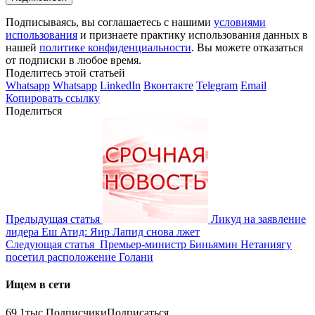
Подписываясь, вы соглашаетесь с нашими
условиями
использования
и признаете практику использования данных в
нашей
политике конфиденциальности
. Вы можете отказаться
от подписки в любое время.
Поделитесь этой статьей
Whatsapp
Whatsapp
LinkedIn
Вконтакте
Telegram
Email
Копировать ссылку
Поделиться
Предыдущая статья
Ликуд на заявление
лидера Еш Атид: Яир Лапид снова лжет
Следующая статья
Премьер-министр Биньямин Нетаниягу
посетил расположение Голани
Ищем в сети
69.1тыс.
Подписчики
Подписаться