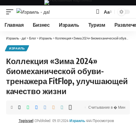
Аа
Изменение
размера
Главная
Бизнес
Израиль
Туризм
Развлеч
шрифта
Израиль - да!
>
Блог
>
Израиль
>
Коллекция «Зима 2024» биомеханической обуви-тренажера FitFlop, улучшающей качество жизни
ИЗРАИЛЬ
Коллекция «Зима 2024»
биомеханической обуви-
тренажера FitFlop, улучшающей
качество жизни
Считывание в � Мин
Topisrael
Published: 09.01.2024
Израиль
444 Просмотров