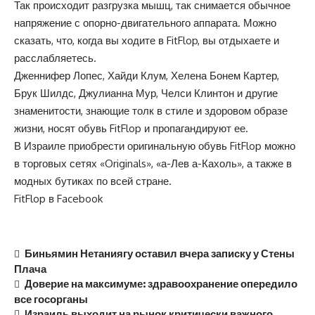
Так происходит разгрузка мышц, так снимается обычное
напряжение с опорно-двигательного аппарата. Можно
сказать, что, когда вы ходите в FitFlop, вы отдыхаете и
расслабляетесь.
Дженнифер Лопес, Хайди Клум, Хелена Бонем Картер,
Брук Шилдс, Джулианна Мур, Челси Клинтон и другие
знаменитости, знающие толк в стиле и здоровом образе
жизни, носят обувь FitFlop и пропагандируют ее.
В Израиле приобрести оригинальную обувь FitFlop можно
в торговых сетях «Originals», «а-Лев а-Кахоль», а также в
модных бутиках по всей стране.
FitFlop в Facebook
Биньямин Нетаниягу оставил вчера записку у Стены
Плача
Доверие на максимуме: здравоохранение опередило
все госорганы
Израиль выходит на рынок критически важного