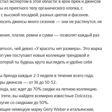
тал экспертом в этой области: в крое брюк и джинсов
ы из приятного телу органического хлопка, с
с высокой посадкой, разных цветов и фасонов.
носить джинсы много сезонов — они не растянутся, не
ения, платки, ремни и сумки — позволят каждый раз
amoon, чей девиз: «У красоты нет размера». Это марка
on уже поступают новые коллекции трендовой и
которой ты будешь круто выглядеть и удобно себя
 бренда каждые 2-3 недели в течение всего года.
ры джинсов — от 36 до 50-52.
ренда, вас ждет до 70% скидки на летнюю коллекцию.
 Irene, вы найдете всемирно известные Dolcezza,
другие со скидками до 50%.
ющие немецкую марку Gerry Weber и итальянские,