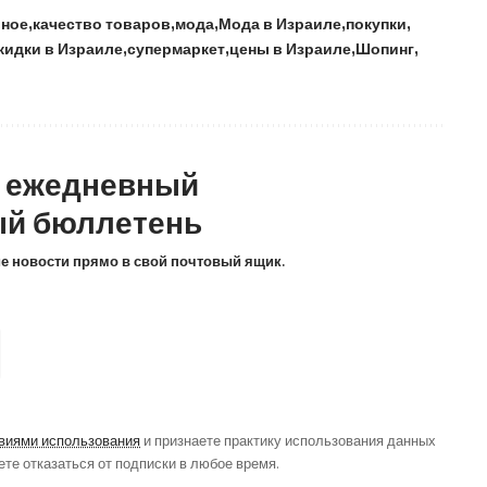
вное
качество товаров
мода
Мода в Израиле
покупки
кидки в Израиле
супермаркет
цены в Израиле
Шопинг
а ежедневный
й бюллетень
ие новости прямо в свой почтовый ящик.
виями использования
и признаете практику использования данных
ете отказаться от подписки в любое время.