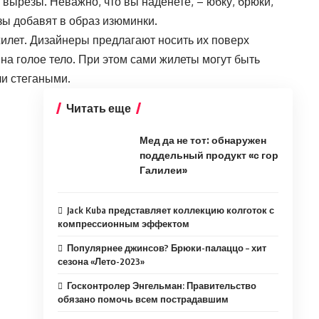
 вырезы. Неважно, что вы наденете, – юбку, брюки,
зы добавят в образ изюминки.
илет. Дизайнеры предлагают носить их поверх
 на голое тело. При этом сами жилеты могут быть
ли стегаными.
Читать еще
Мед да не тот: обнаружен
поддельный продукт «с гор
Галилеи»
Jack Kuba представляет коллекцию колготок с
компрессионным эффектом
Популярнее джинсов? Брюки-палаццо – хит
сезона «Лето-2023»
Госконтролер Энгельман: Правительство
обязано помочь всем пострадавшим