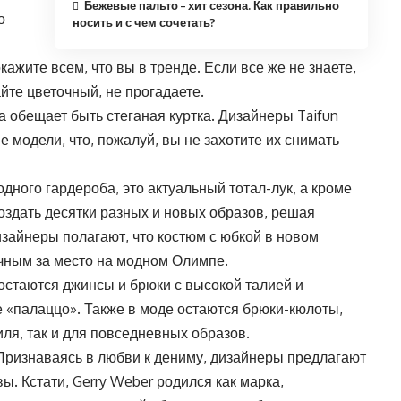
Бежевые пальто – хит сезона. Как правильно
о
носить и с чем сочетать?
ажите всем, что вы в тренде. Если все же не знаете,
йте цветочный, не прогадаете.
 обещает быть стеганая куртка. Дизайнеры Taifun
 модели, что, пожалуй, вы не захотите их снимать
ного гардероба, это актуальный тотал-лук, а кроме
создать десятки разных и новых образов, решая
изайнеры полагают, что костюм с юбкой в новом
чным за место на модном Олимпе.
остаются джинсы и брюки с высокой талией и
«палаццо». Также в моде остаются брюки-кюлоты,
иля, так и для повседневных образов.
 Признаваясь в любви к дениму, дизайнеры предлагают
вы. Кстати, Gerry Weber родился как марка,