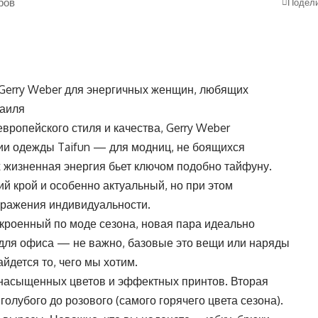
ров
Подел
а Gerry Weber для энергичных женщин, любящих
раиля
ропейского стиля и качества, Gerry Weber
ии одежды Taifun — для модниц, не боящихся
х жизненная энергия бьет ключом подобно тайфуну.
й крой и особенно актуальный, но при этом
ыражения индивидуальности.
скроенный по моде сезона, новая пара идеально
для офиса — не важно, базовые это вещи или наряды
айдется то, чего мы хотим.
 насыщенных цветов и эффектных принтов. Вторая
голубого до розового (самого горячего цвета сезона).