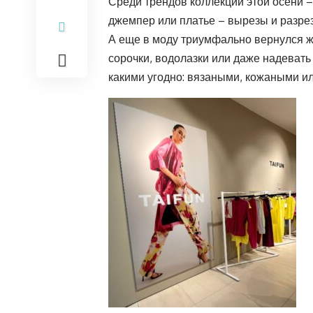
Среди трендов коллекции этой осени –
джемпер или платье – вырезы и разре
А еще в моду триумфально вернулся ж
сорочки, водолазки или даже надевать
какими угодно: вязаными, кожаными и