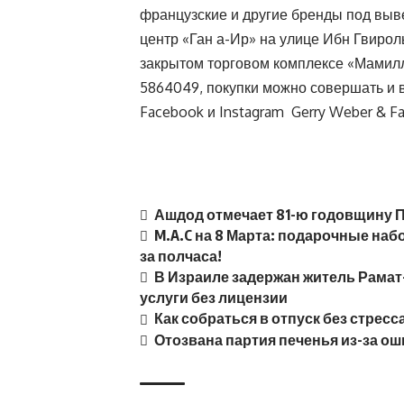
французские и другие бренды под выве
центр «Ган а-Ир» на улице Ибн Гвироль
закрытом торговом комплексе «Мамил
5864049
, покупки можно совершать и 
Facebook
и
Instagram
Gerry Weber &
F
Ашдод отмечает 81-ю годовщину 
M.A.C на 8 Марта: подарочные наб
за полчаса!
В Израиле задержан житель Рамат
услуги без лицензии
Как собраться в отпуск без стрес
Отозвана партия печенья из-за о