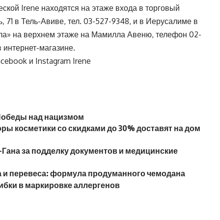
ской Irene находятся на этаже входа в торговый
, 71 в Тель-Авиве, тел.
03-527-9348
, и в Иерусалиме в
ла» на верхнем этаже на Мамилла Авеню, телефон
02-
в
интернет-магазине
.
acebook
и
Instagram
Irene
Победы над нацизмом
оры косметики со скидками до 30% доставят на дом
-Гана за подделку документов и медицинские
са и перевеса: формула продуманного чемодана
шибки в маркировке аллергенов