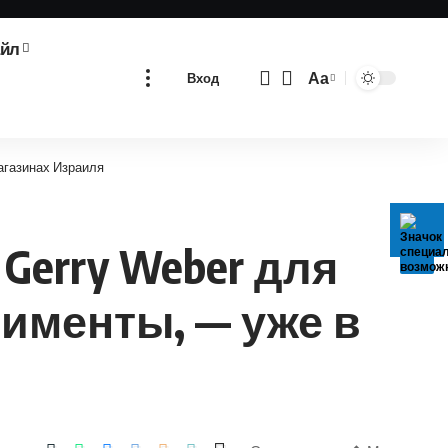
айл
Аа
Вход
Изменение
размера
шрифта
магазинах Израиля
Gerry Weber для
именты, — уже в