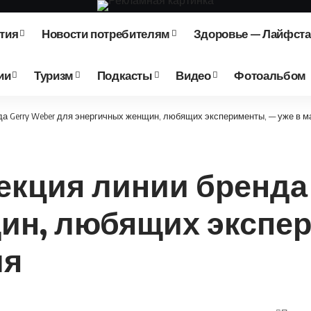
тия
Новости потребителям
Здоровье — Лайфст
ии
Туризм
Подкасты
Видео
Фотоальбом
нда Gerry Weber для энергичных женщин, любящих эксперименты, — уже в 
лекция линии бренда 
ин, любящих экспер
ля