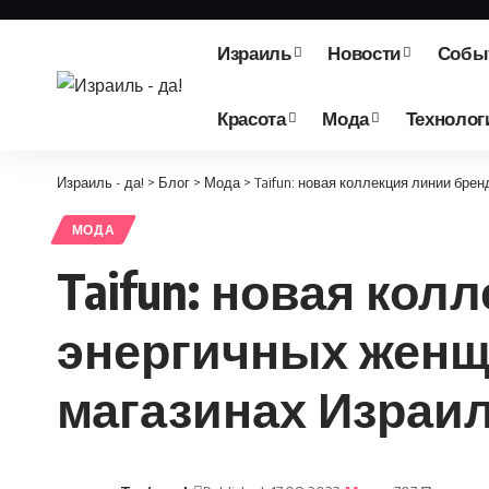
Израиль
Новости
Собы
Красота
Мода
Технолог
Израиль - да!
>
Блог
>
Мода
>
Taifun: новая коллекция линии бре
МОДА
Taifun: новая кол
энергичных женщ
магазинах Израи