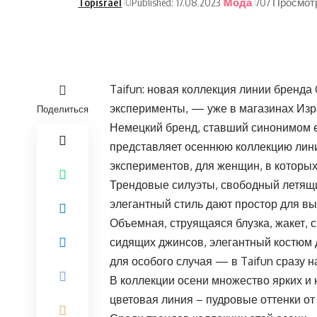
Topisrael
Published: 17.08.2023
Мода
707 Просмот
Taifun: новая коллекция линии бренд
эксперименты, — уже в магазинах Из
Поделиться
Немецкий бренд, ставший синонимом ев
представляет осеннюю коллекцию лин
экспериментов, для женщин, в которы
Трендовые силуэты, свободный летящи
элегантный стиль дают простор для в
Объемная, струящаяся блузка, жакет, 
сидящих джинсов, элегантный костюм 
для особого случая — в Taifun сразу н
В коллекции осени множество ярких и
цветовая линия – пудровые оттенки от 