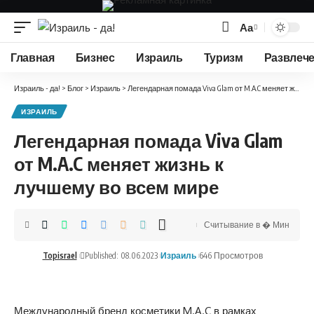
Аа
Изменение
размера
Главная
Бизнес
Израиль
Туризм
Развлеч
шрифта
Израиль - да!
>
Блог
>
Израиль
>
Легендарная помада Viva Glam от M.A.C меняет жизнь к лучшему во всем мире
ИЗРАИЛЬ
Легендарная помада Viva Glam
от M.A.C меняет жизнь к
лучшему во всем мире
Считывание в � Мин
Topisrael
Published: 08.06.2023
Израиль
646 Просмотров
Международный бренд косметики M.A.C в рамках