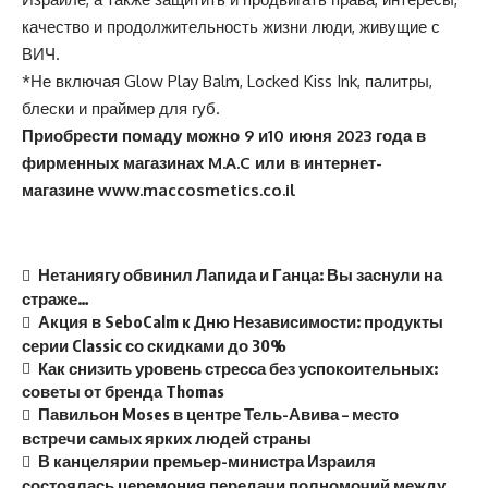
качество и продолжительность жизни люди, живущие с
ВИЧ.
*Не включая Glow Play Balm, Locked Kiss Ink, палитры,
блески и праймер для губ.
Приобрести помаду можно 9 и10 июня 2023 года в
фирменных магазинах M.A.C или в интернет-
магазине
www.maccosmetics.co.il
Нетаниягу обвинил Лапида и Ганца: Вы заснули на
страже…
Акция в SeboCalm к Дню Независимости: продукты
серии Classic со скидками до 30%
Как снизить уровень стресса без успокоительных:
советы от бренда Thomas
Павильон Moses в центре Тель-Авива – место
встречи самых ярких людей страны
В канцелярии премьер-министра Израиля
состоялась церемония передачи полномочий между