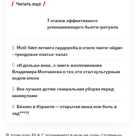
Читать еще
7 этапов эффективного
успокаивающего бьюти-ритуала
Must-have летнего гардероба в стиле «анти-эйдж»
– трендовое платье-халат
«И дольше века…»: книга-воспоминание
Владимира Молчанова о тех, кто стал культурным
кодом эпохи
Все лучшее детям: генеральная уборка перед
каникулами
Бизнес в Израиле — открытая ниша или боль в
зад***?!
В этом году M.A.C поднимается еще на одну ступеньку,