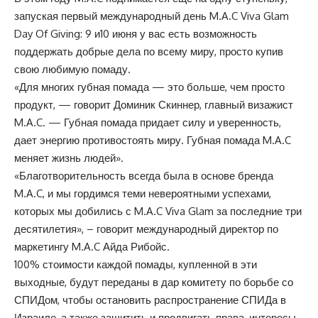
запуская первый международный день M.A.C Viva Glam
Day Of Giving: 9 и10 июня у вас есть возможность
поддержать добрые дела по всему миру, просто купив
свою любимую помаду.
«Для многих губная помада — это больше, чем просто
продукт, — говорит Доминик Скиннер, главный визажист
M.A.C. — Губная помада придает силу и уверенность,
дает энергию противостоять миру. Губная помада M.A.C
меняет жизнь людей».
«Благотворительность всегда была в основе бренда
M.A.C, и мы гордимся теми невероятными успехами,
которых мы добились с M.A.C Viva Glam за последние три
десятилетия», – говорит международный директор по
маркетингу M.A.C Айда Рибойс.
100% стоимости каждой помады, купленной в эти
выходные, будут переданы в дар комитету по борьбе со
СПИДом, чтобы остановить распространение СПИДа в
Израиле, а также защитить и продвигать права, интересы,