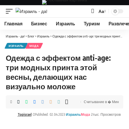
Аа
Изменение
размера
Главная
Бизнес
Израиль
Туризм
Развлеч
шрифта
Израиль - да!
>
Блог
>
Израиль
>
Одежда с эффектом anti-age: три модных принта этой весны, делающих нас визуально моложе
ИЗРАИЛЬ
МОДА
Одежда с эффектом anti-age:
три модных принта этой
весны, делающих нас
визуально моложе
Считывание в � Мин
Topisrael
Published: 02.04.2023
Израиль
Мода
2тыс. Просмотров