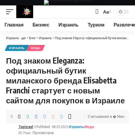
Аа
Изменение
размера
Главная
Бизнес
Израиль
Туризм
Развлеч
шрифта
Израиль - да!
>
Блог
>
Израиль
>
Под знаком Eleganza: официальный бутик миланского бренда Elisabetta Franchi стартует с новым сайтом для покупок в Израиле
ИЗРАИЛЬ
МОДА
Под знаком Eleganza:
официальный бутик
миланского бренда Elisabetta
Franchi стартует с новым
сайтом для покупок в Израиле
Считывание в � Мин
Topisrael
Published: 08.05.2023
Израиль
Мода
20.7тыс. Просмотров