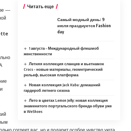
Читать еще
офе —
ной
Самый модный день: 9
июля празднуется Fashion
day
ette
1 августа – Международный флешмоб
женственности
ально
Летняя коллекция сланцев и вьетнамок
А
Crocs – новые материалы, геометрический
рельеф, высокая платформа
ние
Новая коллекция Jack Kuba: домашний
ми
гардероб летнего сезона
Лето в цветах Lemon Jelly: новая коллекция
знаменитого португальского бренда обуви уже
в WeShoes
кий
имым
лько согреет вас, но и подарит особое чувство уюта.