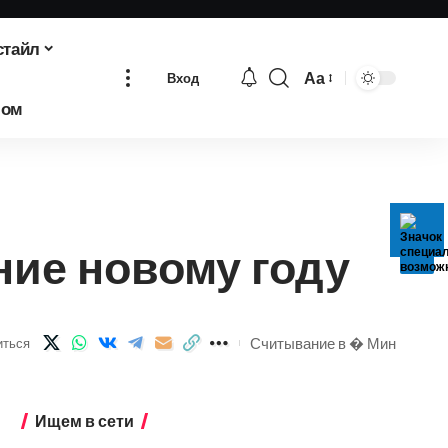
стайл
Аа
Вход
Изменение
бом
размера
шрифта
ние новому году
Считывание в � Мин
иться
Ищем в сети