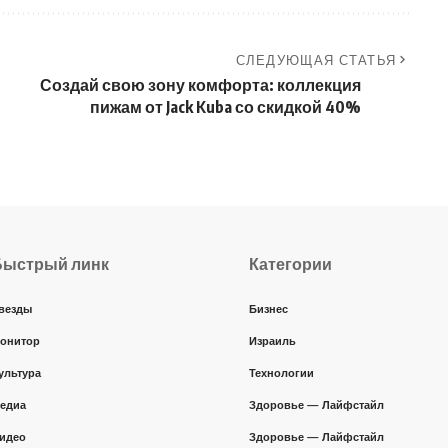
СЛЕДУЮЩАЯ СТАТЬЯ
Создай свою зону комфорта: коллекция
пижам от Jack Kuba со скидкой 40%
Быстрый линк
Категории
везды
Бизнес
онитор
Израиль
ультура
Технологии
едиа
Здоровье — Лайфстайл
идео
Здоровье — Лайфстайл