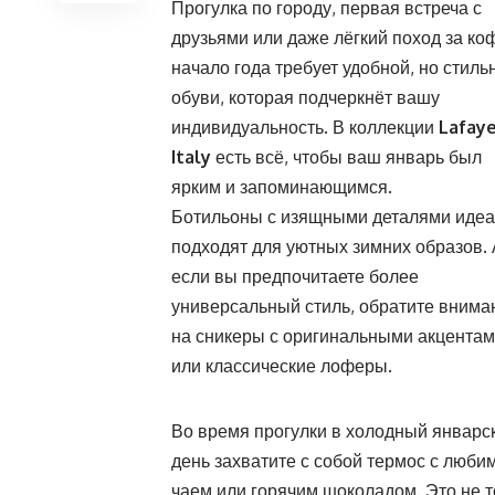
Прогулка по городу, первая встреча с
друзьями или даже лёгкий поход за к
начало года требует удобной, но стиль
обуви, которая подчеркнёт вашу
индивидуальность. В коллекции
Lafay
Italy
есть всё, чтобы ваш январь был
ярким и запоминающимся.
Ботильоны с изящными деталями иде
подходят для уютных зимних образов. 
если вы предпочитаете более
универсальный стиль, обратите внима
на сникеры с оригинальными акцента
или классические лоферы.
Во время прогулки в холодный январс
день захватите с собой термос с люб
чаем или горячим шоколадом. Это не то