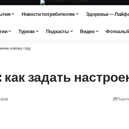
ытия
Новости потребителям
Здоровье — Лайф
гии
Туризм
Подкасты
Видео
Фотоаль
оение новому году
 как задать настрое
тров
Подел