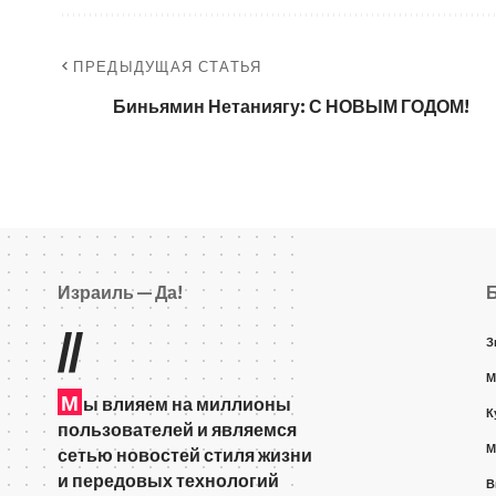
ПРЕДЫДУЩАЯ СТАТЬЯ
Биньямин Нетаниягу: С НОВЫМ ГОДОМ!
Израиль — Да!
//
З
М
М
ы влияем на миллионы
К
пользователей и являемся
М
сетью новостей стиля жизни
и передовых технологий
В