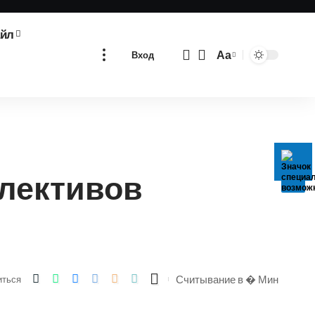
айл
Аа
Вход
Изменение
размера
шрифта
лективов
Считывание в � Мин
иться