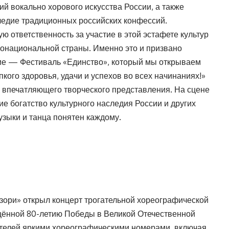
й вокально хорового искусства России, а также
ледие традиционных российских конфессий.
ю ответственность за участие в этой эстафете культур
гонациональной страны. Именно это и призвано
е — Фестиваль «Единство», который мы открываем
кого здоровья, удачи и успехов во всех начинаниях!»
 впечатляющего творческого представления. На сцене
е богатство культурного наследия России и других
узыки и танца понятен каждому.
зори» открыл концерт трогательной хореографической
щённой 80-летию Победы в Великой Отечественной
ителей яркими хореографическими номерами, включая