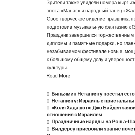
Зрители также увидели номера кыргыз
эпоса «Манас» и народный танец «Жал
Свое творческое видение праздника пр
подготовив музыкальную фантазию к 1
Праздник завершился торжественным 
дипломы и памятные подарки, но главн
незабываемом фестивале новые, мощны
к большому общему делу и уверенность
культуры.
Read More
Биньямин Нетаниягу посетил сег
Нетаниягу: Израиль с пристальн
«Коля Хадашот»: Джо Байден заяв
отношения с Израилем
Праздничные наряды на Рош а-Шан
Вилдерсу присвоили звание поче