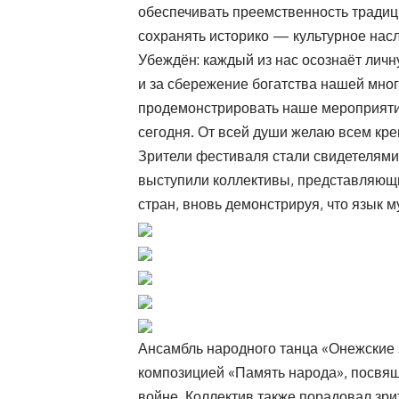
обеспечивать преемственность традици
сохранять историко — культурное нас
Убеждён: каждый из нас осознаёт личну
и за сбережение богатства нашей мно
продемонстрировать наше мероприяти
сегодня. От всей души желаю всем креп
Зрители фестиваля стали свидетелями
выступили коллективы, представляющи
стран, вновь демонстрируя, что язык м
Ансамбль народного танца «Онежские 
композицией «Память народа», посвя
войне. Коллектив также порадовал зр