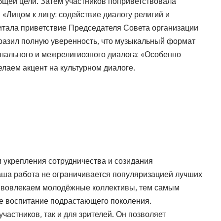
бщей цели. Затем участников поприветствовала
«Лицом к лицу: содействие диалогу религий и
читала приветствие Председателя Совета организации
азил полную уверенность, что музыкальный формат
ального и межрелигиозного диалога: «Особенно
елаем акцент на культурном диалоге.
 укрепления сотрудничества и созидания
аша работа не ограничивается популяризацией лучших
о вовлекаем молодёжные коллективы, тем самым
ое воспитание подрастающего поколения.
частников, так и для зрителей. Он позволяет