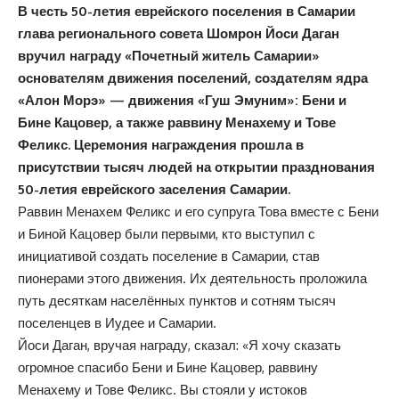
В честь 50-летия еврейского поселения в Самарии
глава регионального совета Шомрон Йоси Даган
вручил награду «Почетный житель Самарии»
основателям движения поселений, создателям ядра
«Алон Морэ» — движения «Гуш Эмуним»: Бени и
Бине Кацовер, а также раввину Менахему и Тове
Феликс. Церемония награждения прошла в
присутствии тысяч людей на открытии празднования
50-летия еврейского заселения Самарии.
Раввин Менахем Феликс и его супруга Това вместе с Бени
и Биной Кацовер были первыми, кто выступил с
инициативой создать поселение в Самарии, став
пионерами этого движения. Их деятельность проложила
путь десяткам населённых пунктов и сотням тысяч
поселенцев в Иудее и Самарии.
Йоси Даган, вручая награду, сказал: «Я хочу сказать
огромное спасибо Бени и Бине Кацовер, раввину
Менахему и Тове Феликс. Вы стояли у истоков