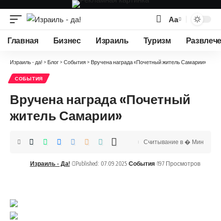
Аа
Изменение
размера
Главная
Бизнес
Израиль
Туризм
Развлеч
шрифта
Израиль - да!
>
Блог
>
События
>
Вручена награда «Почетный житель Самарии»
СОБЫТИЯ
Вручена награда «Почетный
житель Самарии»
Считывание в � Мин
Израиль - Да!
Published: 07.09.2025
События
197 Просмотров