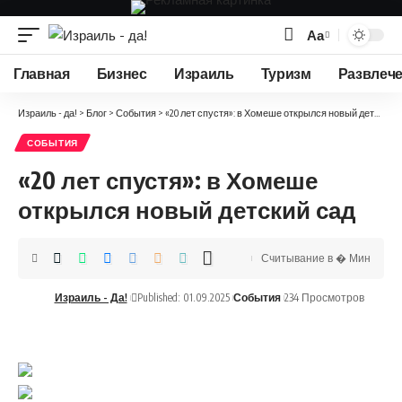
Аа
Изменение
размера
Главная
Бизнес
Израиль
Туризм
Развлеч
шрифта
Израиль - да!
>
Блог
>
События
>
«20 лет спустя»: в Хомеше открылся новый детский сад
СОБЫТИЯ
«20 лет спустя»: в Хомеше
открылся новый детский сад
Считывание в � Мин
Израиль - Да!
Published: 01.09.2025
События
234 Просмотров