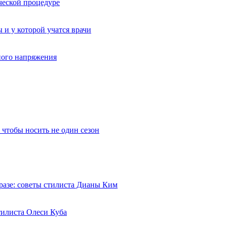
ческой процедуре
 и у которой учатся врачи
вного напряжения
 чтобы носить не один сезон
разе: советы стилиста Дианы Ким
тилиста Олеси Куба