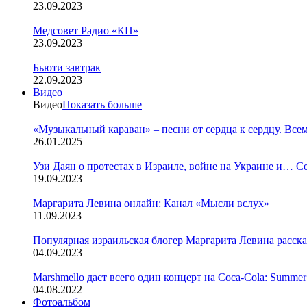
23.09.2023
Медсовет Радио «КП»
23.09.2023
Бьюти завтрак
22.09.2023
Видео
Видео
Показать больше
«Музыкальный караван» – песни от сердца к сердцу. Все
26.01.2025
Узи Даян о протестах в Израиле, войне на Украине и… С
19.09.2023
Маргарита Левина онлайн: Канал «Мысли вслух»
11.09.2023
Популярная израильская блогер Маргарита Левина расск
04.09.2023
Marshmello даст всего один концерт на Coca-Cola: Summer
04.08.2022
Фотоальбом