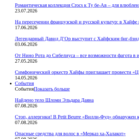
Романтическая коллекция Crocs к Ту бе-Ав – для влюбле
23.07.2026
На пересечении французской и русской культур: в Хайфе
17.06.2026
Легендарный Давид Д’Ор выступит с Хайфским биг-бэн
03.06.2026
От Нино Рота до Сибелиуса – все возможности фагота в
27.05.2026
Симфонический оркестр Хайфы приглашает провести «Цы
14.05.2026
События
События
Показать больше
Найдено тело Шломи Эльдара Даяна
07.08.2026
Стоп, аллергики! В Petit Beurre «Вилли-Фуд» обнаружен
07.08.2026
Опасные средства для волос в «Мерказ ха-Халакот»