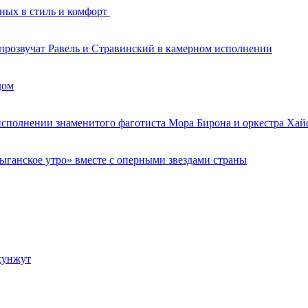
нных в стиль и комфорт
 прозвучат Равель и Стравинский в камерном исполнении
дом
 исполнении знаменитого фаготиста Мора Бирона и оркестра Ха
ганское утро» вместе с оперными звездами страны
 кунжут