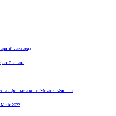
мирный хит-парад
ергее Есенине
азала о фильме и книге Михаила Финкеля
 Music 2022