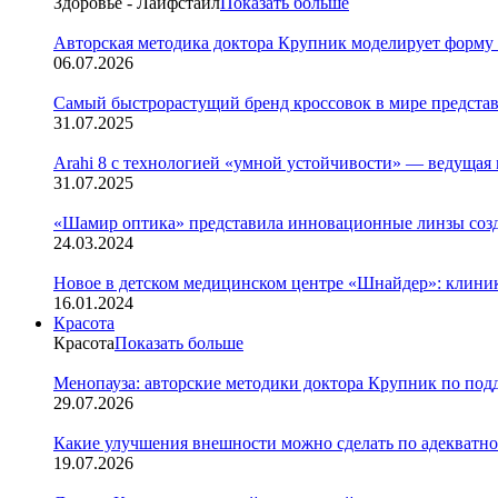
Здоровье - Лайфстайл
Показать больше
Авторская методика доктора Крупник моделирует форму
06.07.2026
Cамый быстрорастущий бренд кроссовок в мире представ
31.07.2025
Arahi 8 c технологией «умной устойчивости» — ведуща
31.07.2025
«Шамир оптика» представила инновационные линзы созд
24.03.2024
Новое в детском медицинском центре «Шнайдер»: клиник
16.01.2024
Красота
Красота
Показать больше
Менопауза: авторские методики доктора Крупник по под
29.07.2026
Какие улучшения внешности можно сделать по адекватно
19.07.2026