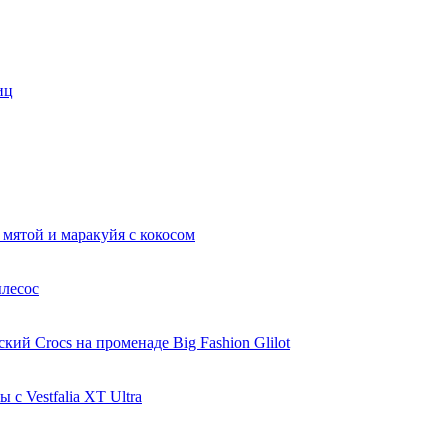
иц
 мятой и маракуйя с кокосом
ылесос
ий Crocs на променаде Big Fashion Glilot
с Vestfalia XT Ultra