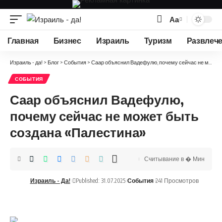
Аа
Изменение
размера
Главная
Бизнес
Израиль
Туризм
Развлеч
шрифта
Израиль - да!
>
Блог
>
События
>
Саар объяснил Вадефулю, почему сейчас не может быть создана «Палестина»
СОБЫТИЯ
Саар объяснил Вадефулю,
почему сейчас не может быть
создана «Палестина»
Считывание в � Мин
Израиль - Да!
Published: 31.07.2025
События
241 Просмотров