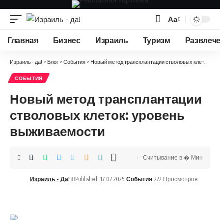
Аа
Изменение
размера
Главная
Бизнес
Израиль
Туризм
Развлеч
шрифта
Израиль - да!
>
Блог
>
События
>
Новый метод трансплантации стволовых клеток: уровень выживаемости
СОБЫТИЯ
Новый метод трансплантации
стволовых клеток: уровень
выживаемости
Считывание в � Мин
Израиль - Да!
Published: 17.07.2025
События
222 Просмотров