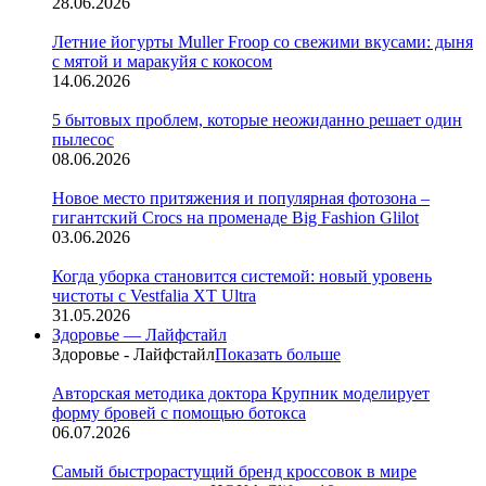
28.06.2026
Летние йогурты Muller Froop со свежими вкусами: дыня
с мятой и маракуйя с кокосом
14.06.2026
5 бытовых проблем, которые неожиданно решает один
пылесос
08.06.2026
Новое место притяжения и популярная фотозона –
гигантский Crocs на променаде Big Fashion Glilot
03.06.2026
Когда уборка становится системой: новый уровень
чистоты с Vestfalia XT Ultra
31.05.2026
Здоровье — Лайфстайл
Здоровье - Лайфстайл
Показать больше
Авторская методика доктора Крупник моделирует
форму бровей с помощью ботокса
06.07.2026
Cамый быстрорастущий бренд кроссовок в мире