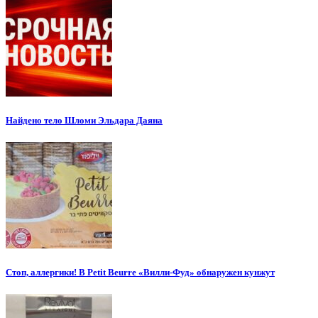
Найдено тело Шломи Эльдара Даяна
Стоп, аллергики! В Petit Beurre «Вилли-Фуд» обнаружен кунжут