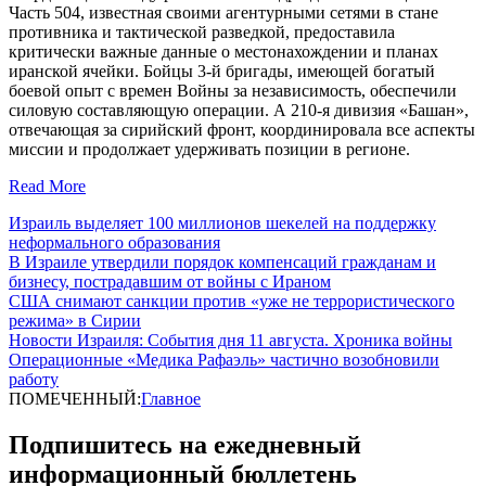
Часть 504, известная своими агентурными сетями в стане
противника и тактической разведкой, предоставила
критически важные данные о местонахождении и планах
иранской ячейки. Бойцы 3-й бригады, имеющей богатый
боевой опыт с времен Войны за независимость, обеспечили
силовую составляющую операции. А 210-я дивизия «Башан»,
отвечающая за сирийский фронт, координировала все аспекты
миссии и продолжает удерживать позиции в регионе.
Read More
Израиль выделяет 100 миллионов шекелей на поддержку
неформального образования
В Израиле утвердили порядок компенсаций гражданам и
бизнесу, пострадавшим от войны с Ираном
США снимают санкции против «уже не террористического
режима» в Сирии
Новости Израиля: События дня 11 августа. Хроника войны
Операционные «Медика Рафаэль» частично возобновили
работу
ПОМЕЧЕННЫЙ:
Главное
Подпишитесь на ежедневный
информационный бюллетень