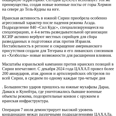
преимущества, создав новые военные посты от горы Хермон
на севере до Тель-Кудны на юге.
Иранская активность в южной Сирии приобрела особенно
агрессивный характер после падения режима Асада.
Подразделение 840 «Сил Кудс», специализирующееся на
спецоперациях, и 4-я ветвь разведывательной организации
КСИР активно вербуют местных сирийцев для сбора
разведданных и подготовки атак против Израиля.
Нестабильность в регионе и сокращение американского
присутствия создали для Тегерана и его ливанских союзников
из «Хезболлы» новые возможности для расширения влияния.
Масштабы израильской кампании против иранских позиций в
Сирии впечатляют. С декабря 2024 года ЦАХАЛ провел более
200 авиаударов, атак дронов и артиллерийских обстрелов по
всей Сирии, в среднем по одному каждые три-четыре дня
. Большинство ударов пришлось на южные мухафазы Дараа,
Дамаск и Кунейтра, где уничтожались бывшие военные
объекты режима, подозрительные конвои с оружием и
иранская инфраструктура.
Операция 7 июля демонстрирует высокий уровень
координации между различными подразделениями ЦАХАЛа.