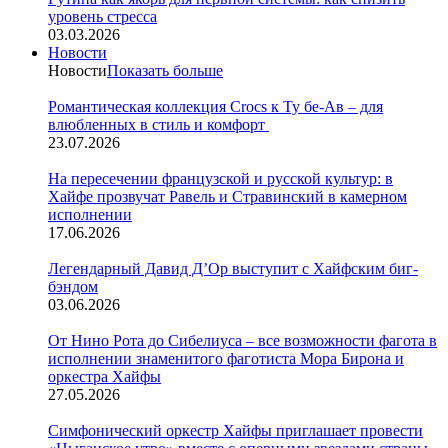
уровень стресса
03.03.2026
Новости
Новости
Показать больше
Романтическая коллекция Crocs к Ту бе-Ав – для
влюбленных в стиль и комфорт
23.07.2026
На пересечении французской и русской культур: в
Хайфе прозвучат Равель и Стравинский в камерном
исполнении
17.06.2026
Легендарный Давид Д’Ор выступит с Хайфским биг-
бэндом
03.06.2026
От Нино Рота до Сибелиуса – все возможности фагота в
исполнении знаменитого фаготиста Мора Бирона и
оркестра Хайфы
27.05.2026
Симфонический оркестр Хайфы приглашает провести