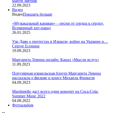
Бьюти завтрак
22.09.2023
Видео
Видео
Показать больше
«Музыкальный караван» – песни от сердца к сердцу.
Всемирный хит-парад
26.01.2025
Узи Даян о протестах в Израиле, войне на Украине и…
Сергее Есенине
19.09.2023
Маргарита Левина онлайн: Канал «Мысли вслух»
11.09.2023
Популярная израильская блогер Маргарита Левина
рассказала о фильме и книге Михаила Финкеля
04.09.2023
Marshmello даст всего один концерт на Coca-Cola:
Summer Music 2022
04.08.2022
Фотоальбом