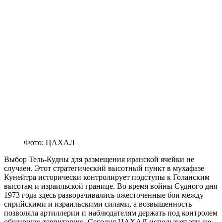
Фото: ЦАХАЛ
Выбор Тель-Кудны для размещения иранской ячейки не
случаен. Этот стратегический высотный пункт в мухафазе
Кунейтра исторически контролирует подступы к Голанским
высотам и израильской границе. Во время войны Судного дня
1973 года здесь разворачивались ожесточенные бои между
сирийскими и израильскими силами, а возвышенность
позволяла артиллерии и наблюдателям держать под контролем
обширную территорию. Сегодня ЦАХАЛ использует эти же