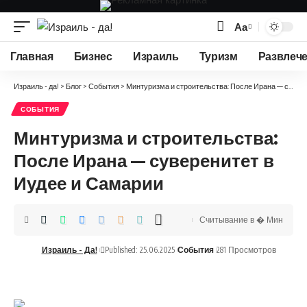
Аа
Изменение
размера
Главная
Бизнес
Израиль
Туризм
Развлеч
шрифта
Израиль - да!
>
Блог
>
События
>
Минтуризма и строительства: После Ирана — суверенитет в Иудее и Самарии
СОБЫТИЯ
Минтуризма и строительства:
После Ирана — суверенитет в
Иудее и Самарии
Считывание в � Мин
Израиль - Да!
Published: 25.06.2025
События
281 Просмотров