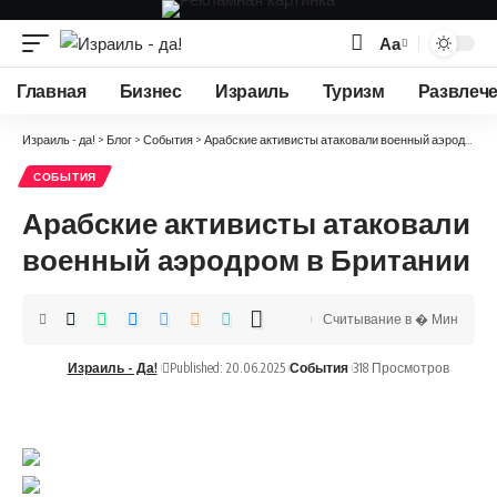
Аа
Изменение
размера
Главная
Бизнес
Израиль
Туризм
Развлеч
шрифта
Израиль - да!
>
Блог
>
События
>
Арабские активисты атаковали военный аэродром в Британии
СОБЫТИЯ
Арабские активисты атаковали
военный аэродром в Британии
Считывание в � Мин
Израиль - Да!
Published: 20.06.2025
События
318 Просмотров