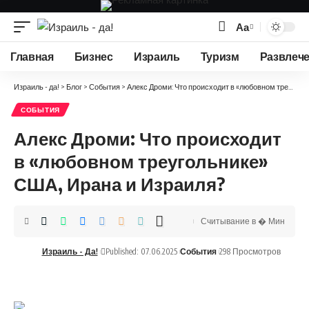
Аа
Изменение
размера
Главная
Бизнес
Израиль
Туризм
Развлеч
шрифта
Израиль - да!
>
Блог
>
События
>
Алекс Дроми: Что происходит в «любовном треугольнике» США, Ирана и Израиля?
СОБЫТИЯ
Алекс Дроми: Что происходит
в «любовном треугольнике»
США, Ирана и Израиля?
Считывание в � Мин
Израиль - Да!
Published: 07.06.2025
События
298 Просмотров