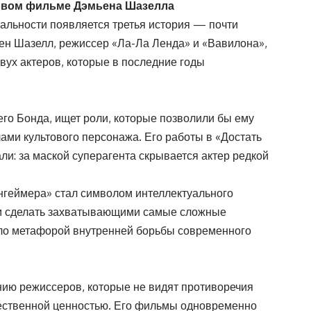
новом фильме Дэмьена Шазелла
альности появляется третья история — почти
ьен Шазелл, режиссер «Ла-Ла Ленда» и «Вавилона»,
вух актеров, которые в последние годы
го Бонда, ищет роли, которые позволили бы ему
лами культового персонажа. Его работы в «Достать
ли: за маской суперагента скрывается актер редкой
геймера» стал символом интеллектуального
м сделать захватывающими самые сложные
ало метафорой внутренней борьбы современного
ию режиссеров, которые не видят противоречия
ественной ценностью. Его фильмы одновременно