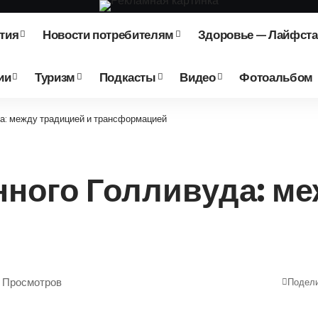
тия
Новости потребителям
Здоровье — Лайфст
ии
Туризм
Подкасты
Видео
Фотоальбом
а: между традицией и трансформацией
ного Голливуда: ме
2 Просмотров
Подел