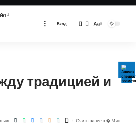
айл
Аа
Вход
Изменение
размера
шрифта
жду традицией и
Считывание в � Мин
иться