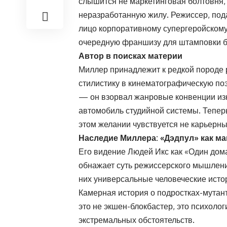
слышится не маркетинговая болтовня, 
неразработанную жилу. Режиссер, под
лицо корпоративному супергеройскому 
очередную франшизу для штамповки б
Автор в поисках материи
Миллер принадлежит к редкой породе
стилистику в кинематографическую по
— он взорвал жанровые конвенции изн
автомобиль студийной системы. Теперь
этом желании чувствуется не карьерны
Наследие Миллера: «Дэдпул» как м
Его видение Людей Икс как «Один дом
обнажает суть режиссерского мышлени
них универсальные человеческие исто
Камерная история о подростках-мутант
это не экшен-блокбастер, это психоло
экстремальных обстоятельств.