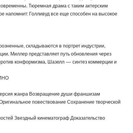
современны. Тюремная драма с таким актерским
ое напомнит: Голливуд все еще способен на высокое
зрозненные, складываются в портрет индустрии,
юции. Миллер представляет путь обновления через
 против конформизма, Шазелл — синтез коммерции и
ИНО
версия жанра Возвращение души франшизам
 Оригинальное повествование Сохранение творческой
остей Звездный кинематограф Доказательство