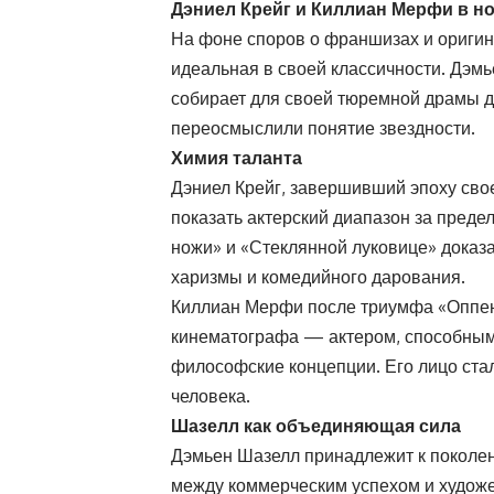
Дэниел Крейг и Киллиан Мерфи в 
На фоне споров о франшизах и оригин
идеальная в своей классичности. Дэм
собирает для своей тюремной драмы д
переосмыслили понятие звездности.
Химия таланта
Дэниел Крейг, завершивший эпоху свое
показать актерский диапазон за преде
ножи» и «Стеклянной луковице» доказа
харизмы и комедийного дарования.
Киллиан Мерфи после триумфа «Оппен
кинематографа — актером, способны
философские концепции. Его лицо ст
человека.
Шазелл как объединяющая сила
Дэмьен Шазелл принадлежит к поколен
между коммерческим успехом и худож