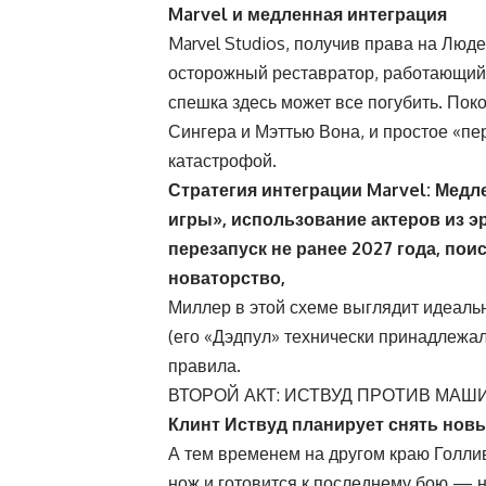
Marvel и медленная интеграция
Marvel Studios, получив права на Люде
осторожный реставратор, работающий 
спешка здесь может все погубить. По
Сингера и Мэттью Вона, и простое «пе
катастрофой.
Стратегия интеграции Marvel: Медл
игры», использование актеров из 
перезапуск не ранее 2027 года, пои
новаторство,
Миллер в этой схеме выглядит идеаль
(его «Дэдпул» технически принадлежал 
правила.
ВТОРОЙ АКТ: ИСТВУД ПРОТИВ МАШ
Клинт Иствуд планирует снять новы
А тем временем на другом краю Голлив
нож и готовится к последнему бою — н