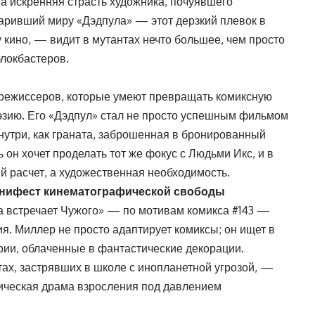
а искренняя страсть художника, почуявшего
аривший миру «Дэдпула» — этот дерзкий плевок в
кино, — видит в мутантах нечто большее, чем просто
локбастеров.
 режиссеров, которые умеют превращать комиксную
эзию. Его «Дэдпул» стал не просто успешным фильмом
утри, как граната, заброшенная в бронированный
 он хочет проделать тот же фокус с Людьми Икс, и в
й расчет, а художественная необходимость.
анифест кинематографической свободы
а встречает Чужого» — по мотивам комикса #143 —
я. Миллер не просто адаптирует комиксы; он ищет в
рии, облаченные в фантастические декорации.
ах, застрявших в школе с инопланетной угрозой, —
гическая драма взросления под давлением