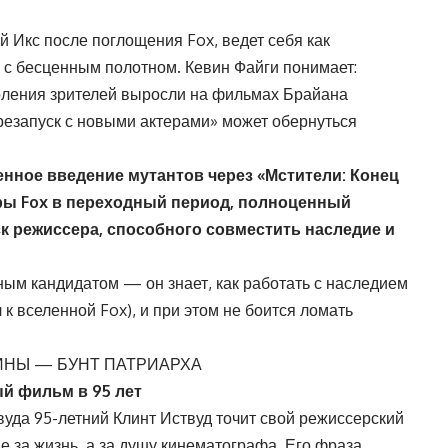
й Икс после поглощения Fox, ведет себя как
с бесценным полотном. Кевин Файги понимает:
коления зрителей выросли на фильмах Брайана
резапуск с новыми актерами» может обернуться
енное введение мутантов через «Мстители: Конец
эры Fox в переходный период, полноценный
ск режиссера, способного совместить наследие и
ным кандидатом — он знает, как работать с наследием
к вселенной Fox), и при этом не боится ломать
ИНЫ — БУНТ ПАТРИАРХА
й фильм в 95 лет
уда 95-летний Клинт Иствуд точит свой режиссерский
е за жизнь, а за душу кинематографа. Его фраза