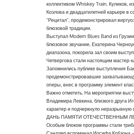
коллективом Whiskey Train. Куликов, и
Козлова и двадцатилетней карьере в 
“Рецитал”, продемонстрировал виртуо
блюзовой традиции.
Выступал Modern Blues Band из Грузи
блюзовое звучание. Екатерина Черноу
диапазона, покорила зал своим высту
Четвергова стали настоящим мастер-к
Запомнились публике выступления Бае
продемонстрировавшие захватывающую
оперы, внес в программу элемент кла
Важно отметить. На мероприятии выст
Владимира Левкина, близкого друга И
характер и подчеркнуло неразрывную 
ДАНЬ ПАМЯТИ ОТЕЧЕСТВЕННЫМ Л
Особым блоком программы стали триб
Сандлер вспоминал Иосифа Кобзона — 