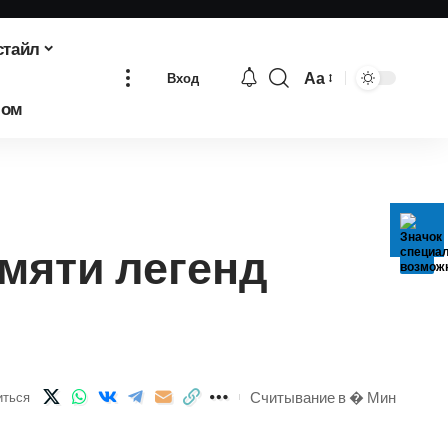
стайл
Аа
Вход
Изменение
бом
размера
шрифта
амяти легенд
Считывание в � Мин
иться