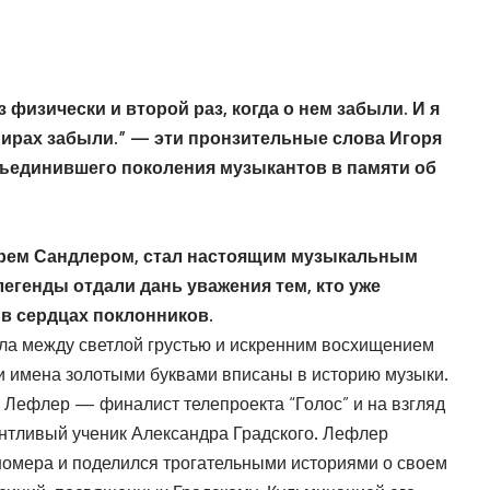
з физически и второй раз, когда о нем забыли. И я
умирах забыли.” — эти пронзительные слова Игоря
бъединившего поколения музыкантов в памяти об
орем Сандлером, стал настоящим музыкальным
егенды отдали дань уважения тем, кто уже
 в сердцах поклонников.
а между светлой грустью и искренним восхищением
ьи имена золотыми буквами вписаны в историю музыки.
Лефлер — финалист телепроекта “Голос” и на взгляд
нтливый ученик Александра Градского. Лефлер
номера и поделился трогательными историями о своем