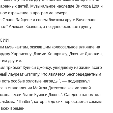
аренных детей. Музыкальное наследие Виктора Цоя и
йное отражение в программе вечера.
 Славе Зайцеве и своем близком друге Вячеславе
нал” Алексея Козлова, а позднее основал группу
ССИИ
ым музыкантам, оказавшим колоссальное влияние на
орджу Харрисону, Джими Хендриксу, Дженис Джоплин,
гим другим.
ил трибьют Куинси Джонсу, ушедшему из жизни всего
атный лауреат Grammy, что является беспрецедентным
е есть особые золотые награды”, — подчеркнул
са в становлении Майкла Джексона как мировой
ксона, если бы не Куинси Джонс”. Сандлер напомнил,
льбома “Thriller”, который до сих пор остается самым
всех времен.