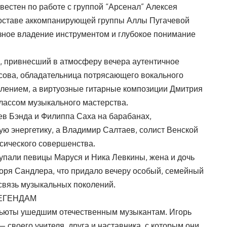
звестен по работе с группой “Арсенал” Алексея
составе аккомпанирующей группы Аллы Пугачевой
зное владение инструментом и глубокое понимание
и, привнесший в атмосферу вечера аутентичное
сова, обладательница потрясающего вокального
плением, а виртуозные гитарные композиции Дмитрия
лассом музыкального мастерства.
в Бэнда и Филиппа Саха на барабанах,
 энергетику, а Владимир Салтаев, солист Венской
ссического совершенства.
упали певицы Маруся и Ника Левкины, жена и дочь
горя Сандлера, что придало вечеру особый, семейный
связь музыкальных поколений.
ЕГЕНДАМ
ьюты ушедшим отечественным музыкантам. Игорь
своего учителя, друга и наставника, с которым они