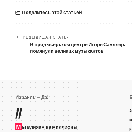
Поделитесь этой статьей
ПРЕДЫДУЩАЯ СТАТЬЯ
В продюсерском центре Игоря Сандлера
помянули великих музыкантов
Израиль — Да!
//
З
М
М
ы влияем на миллионы
К