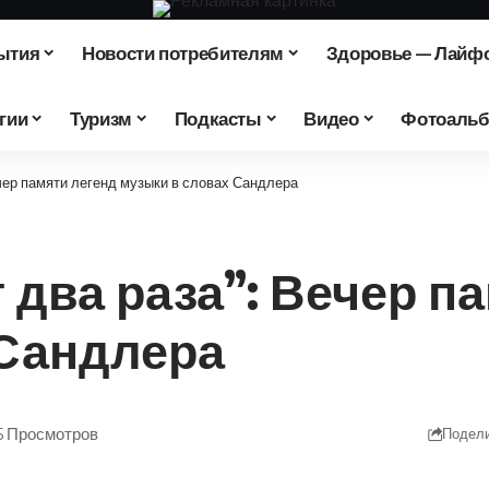
ытия
Новости потребителям
Здоровье — Лайф
гии
Туризм
Подкасты
Видео
Фотоаль
чер памяти легенд музыки в словах Сандлера
 два раза”: Вечер п
 Сандлера
5 Просмотров
Подел