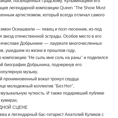
озиций, посвященных Градскому. Кульминацией его
ация легендарной композиции Queen “The Show Must
женным артистизмом, который всегда отличал самого
Симон Осиашвили — певец и поэт-песенник, из-под
я звезд отечественной эстрады. Особое место в его
Вячеславе Добрынине — лауреате многочисленных
в, ушедшем из жизни в прошлом году.
композицию “Не сыпь мне соль на раны” и поделился
ой биографии Добрынина, подчеркнув его
популярную музыку.
ей проникновенный вокал тронул сердца
це молодежный коллектив “Без Нот”,
музыкальную чуткость. И также подаривший публике
 кумирах.
ОДНОЙ СЦЕНЕ
ва и легендарный бас-гитарист Анатолий Куликов с