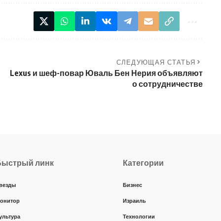
СЛЕДУЮЩАЯ СТАТЬЯ
Lexus и шеф-повар Юваль Бен Нерия объявляют
о сотрудничестве
Быстрый линк
Категории
везды
Бизнес
онитор
Израиль
ультура
Технологии