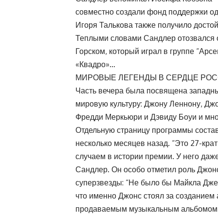
совместно создали фонд поддержки од
Игоря Талькова также получило досто
Теплыми словами Сандлер отозвался о
Горском, который играл в группе “Арсе
«Квадро»…
МИРОВЫЕ ЛЕГЕНДЫ В СЕРДЦЕ РО
Часть вечера была посвящена западн
мировую культуру: Джону Леннону, Дж
Фредди Меркьюри и Дэвиду Боуи и мно
Отдельную страницу программы состав
несколько месяцев назад. “Это 27-кр
случаем в истории премии. У него даж
Сандлер. Он особо отметил роль Джон
суперзвезды: “Не было бы Майкла Дже
что именно Джонс стоял за созданием а
продаваемым музыкальным альбомом 