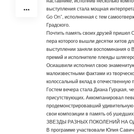
наставнике, исполнив несколько комп
выступления стала мощная интерпрет
Go On”, исполненная с тем самоотвер
Градского.
Почтить память своих друзей пришел 
пера которого вышли десятки хитов дл
выступлении заняли воспоминания о 
премий и исполнителе плеяды шлягеро
Осиашвили исполнил свою знаменитую 
малоизвестными фактами из творческ
колоссальный вклад в отечественную 
Гостем вечера стала Диана Гурцкая, ч
присутствующих. Аккомпанировал певи
продемонстрировавший удивительную 
свои композиции в память об ушедших
ЗВЕЗДЫ РАЗНЫХ ПОКОЛЕНИЙ НА 
В программе участвовали Юлия Савиче