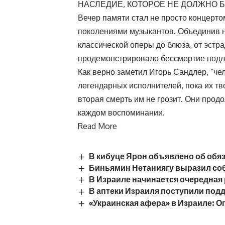
НАСЛЕДИЕ, КОТОРОЕ НЕ ДОЛЖНО 
Вечер памяти стал не просто концерто
поколениями музыкантов. Объединив 
классической оперы до блюза, от эст
продемонстрировало бессмертие подли
Как верно заметил Игорь Сандлер, “че
легендарных исполнителей, пока их тв
вторая смерть им не грозит. Они прод
каждом воспоминании.
Read More
В кибуце Ярон объявлено об обя
Биньямин Нетаниягу выразил со
В Израиле начинается очередная
В аптеки Израиля поступили под
«Украинская афера» в Израиле: 