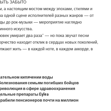
БЫТЬ ЗАБЫТО
м, а настоящим мостом между эпохами, стилями и
на одной сцене исполнителей разных жанров — от
рады до рок-музыки — мероприятие наглядно
нного искусства.
ловек умирает два раза” — но пока звучат песни
орчество находит отклик в сердцах новых поколений,
олжают жить — в каждой ноте, в каждом аккорде, в
зательном кипячении воды
болезнования семьям погибших бойцов
 революция в сфере здравоохранения
дельные препараты Eylea
Ограбили пенсионеров почти на миллион