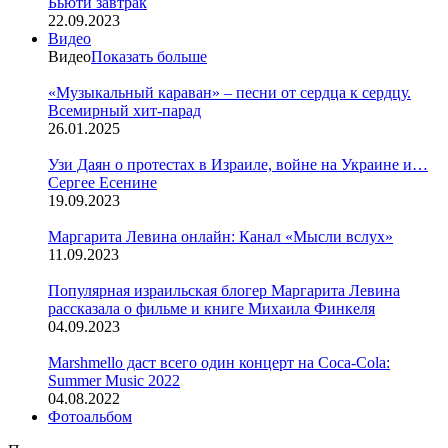
Бьюти завтрак
22.09.2023
Видео
Видео
Показать больше
«Музыкальный караван» – песни от сердца к сердцу.
Всемирный хит-парад
26.01.2025
Узи Даян о протестах в Израиле, войне на Украине и…
Сергее Есенине
19.09.2023
Маргарита Левина онлайн: Канал «Мысли вслух»
11.09.2023
Популярная израильская блогер Маргарита Левина
рассказала о фильме и книге Михаила Финкеля
04.09.2023
Marshmello даст всего один концерт на Coca-Cola:
Summer Music 2022
04.08.2022
Фотоальбом