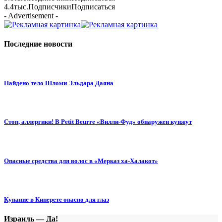
4.4тыс.
Подписчики
Подписаться
- Advertisement -
Последние новости
Найдено тело Шломи Эльдара Даяна
Стоп, аллергики! В Petit Beurre «Вилли-Фуд» обнаружен кунжут
Опасные средства для волос в «Мерказ ха-Халакот»
Купание в Кинерете опасно для глаз
Израиль — Да!