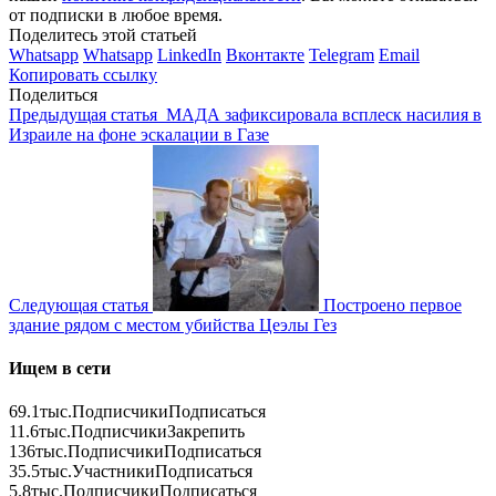
от подписки в любое время.
Поделитесь этой статьей
Whatsapp
Whatsapp
LinkedIn
Вконтакте
Telegram
Email
Копировать ссылку
Поделиться
Предыдущая статья
МАДА зафиксировала всплеск насилия в
Израиле на фоне эскалации в Газе
Следующая статья
Построено первое
здание рядом с местом убийства Цеэлы Гез
Ищем в сети
69.1тыс.
Подписчики
Подписаться
11.6тыс.
Подписчики
Закрепить
136тыс.
Подписчики
Подписаться
35.5тыс.
Участники
Подписаться
5.8тыс.
Подписчики
Подписаться