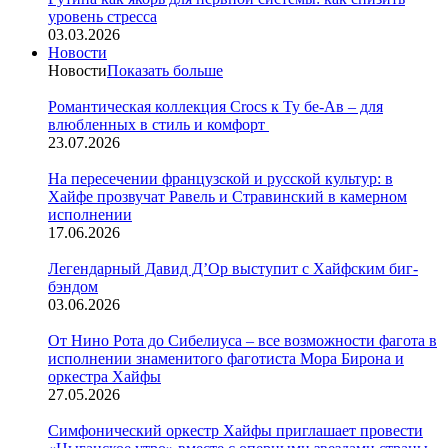
уровень стресса
03.03.2026
Новости
Новости
Показать больше
Романтическая коллекция Crocs к Ту бе-Ав – для
влюбленных в стиль и комфорт
23.07.2026
На пересечении французской и русской культур: в
Хайфе прозвучат Равель и Стравинский в камерном
исполнении
17.06.2026
Легендарный Давид Д’Ор выступит с Хайфским биг-
бэндом
03.06.2026
От Нино Рота до Сибелиуса – все возможности фагота в
исполнении знаменитого фаготиста Мора Бирона и
оркестра Хайфы
27.05.2026
Симфонический оркестр Хайфы приглашает провести