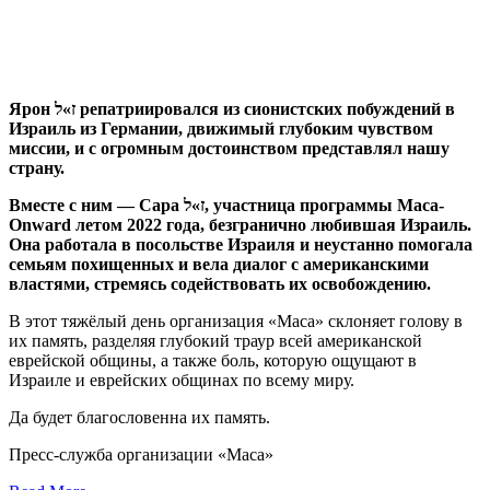
Ярон ז»ל репатриировался из сионистских побуждений в
Израиль из Германии, движимый глубоким чувством
миссии, и с огромным достоинством представлял нашу
страну.
Вместе с ним — Сара ז»ל, участница программы Maса-
Onward летом 2022 года, безгранично любившая Израиль.
Она работала в посольстве Израиля и неустанно помогала
семьям похищенных и вела диалог с американскими
властями, стремясь содействовать их освобождению.
В этот тяжёлый день организация «Маса» склоняет голову в
их память, разделяя глубокий траур всей американской
еврейской общины, а также боль, которую ощущают в
Израиле и еврейских общинах по всему миру.
Да будет благословенна их память.
Пресс-служба организации «Маса»