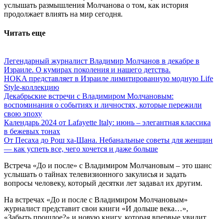
услышать размышления Молчанова о том, как история
продолжает влиять на мир сегодня.
Читать еще
Легендарный журналист Владимир Молчанов в декабре в
Израиле. О кумирах поколения и нашего детства.
HOKA представляет в Израиле лимитированную модную Life
Style-коллекцию
Декабрьские встречи с Владимиром Молчановым:
воспоминания о событиях и личностях, которые пережили
свою эпоху
Календарь 2024 от Lafayette Italy: июнь – элегантная классика
в бежевых тонах
От Песаха до Рош ха-Шана. Небанальные советы для женщин
— как успеть все, чего хочется и даже больше
Встреча «До и после» с Владимиром Молчановым – это шанс
услышать о тайнах телевизионного закулисья и задать
вопросы человеку, который десятки лет задавал их другим.
На встречах «До и после с Владимиром Молчановым»
журналист представит свои книги «И дольше века…»,
«Забыть прошлое?» и новую книгу, которая впервые увидит