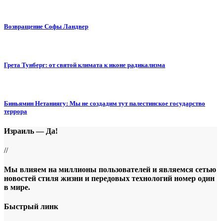
Возвращение Софы Ландвер
Грета Тунберг: от святой климата к иконе радикализма
Биньямин Нетаниягу: Мы не создадим тут палестинское государство
террора
Израиль — Да!
//
Мы влияем на миллионы пользователей и являемся сетью
новостей стиля жизни и передовых технологий номер один
в мире.
Быстрый линк