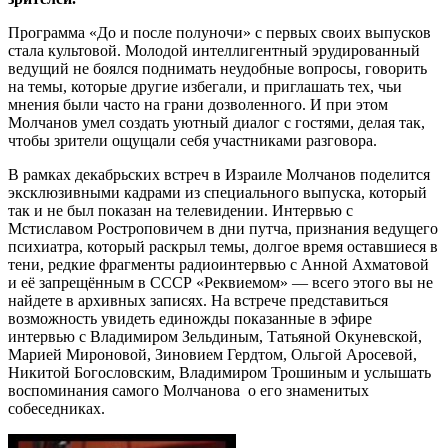
Программа «До и после полуночи» с первых своих выпусков
стала культовой. Молодой интеллигентный эрудированный
ведущий не боялся поднимать неудобные вопросы, говорить
на темы, которые другие избегали, и приглашать тех, чьи
мнения были часто на грани дозволенного. И при этом
Молчанов умел создать уютный диалог с гостями, делая так,
чтобы зрители ощущали себя участниками разговора.
В рамках декабрьских встреч в Израиле Молчанов поделится
эксклюзивными кадрами из специального выпуска, который
так и не был показан на телевидении. Интервью с
Мстиславом Ростроповичем в дни путча, признания ведущего
психиатра, который раскрыл темы, долгое время оставшиеся в
тени, редкие фрагменты радиоинтервью с Анной Ахматовой
и её запрещённым в СССР «Реквиемом» — всего этого вы не
найдете в архивных записях. На встрече представиться
возможность увидеть единожды показанные в эфире
интервью с Владимиром Зельдиным, Татьяной Окуневской,
Марией Мироновой, Зиновием Гердтом, Ольгой Аросевой,
Никитой Богословским, Владимиром Трошиным и услышать
воспоминания самого Молчанова о его знаменитых
собеседниках.