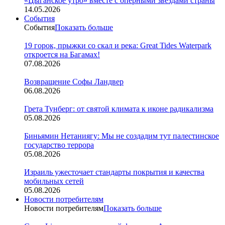
«Цыганское утро» вместе с оперными звездами страны
14.05.2026
События
События
Показать больше
19 горок, прыжки со скал и река: Great Tides Waterpark
откроется на Багамах!
07.08.2026
Возвращение Софы Ландвер
06.08.2026
Грета Тунберг: от святой климата к иконе радикализма
05.08.2026
Биньямин Нетаниягу: Мы не создадим тут палестинское
государство террора
05.08.2026
Израиль ужесточает стандарты покрытия и качества
мобильных сетей
05.08.2026
Новости потребителям
Новости потребителям
Показать больше