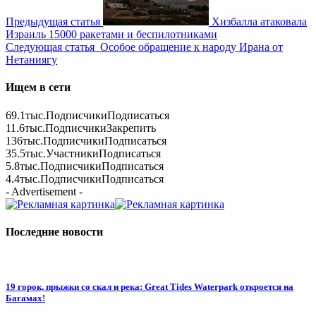
Предыдущая статья
Хизбалла атаковала
Израиль 15000 ракетами и беспилотниками
Следующая статья
Особое обращение к народу Ирана от
Нетаниягу
Ищем в сети
69.1тыс.
Подписчики
Подписаться
11.6тыс.
Подписчики
Закрепить
136тыс.
Подписчики
Подписаться
35.5тыс.
Участники
Подписаться
5.8тыс.
Подписчики
Подписаться
4.4тыс.
Подписчики
Подписаться
- Advertisement -
Последние новости
19 горок, прыжки со скал и река: Great Tides Waterpark откроется на
Багамах!