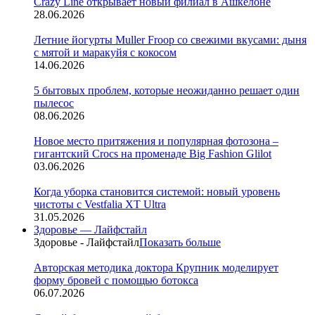
Crazy Line открывает новый филиал в Ашкелоне
28.06.2026
Летние йогурты Muller Froop со свежими вкусами: дыня
с мятой и маракуйя с кокосом
14.06.2026
5 бытовых проблем, которые неожиданно решает один
пылесос
08.06.2026
Новое место притяжения и популярная фотозона –
гигантский Crocs на променаде Big Fashion Glilot
03.06.2026
Когда уборка становится системой: новый уровень
чистоты с Vestfalia XT Ultra
31.05.2026
Здоровье — Лайфстайл
Здоровье - Лайфстайл
Показать больше
Авторская методика доктора Крупник моделирует
форму бровей с помощью ботокса
06.07.2026