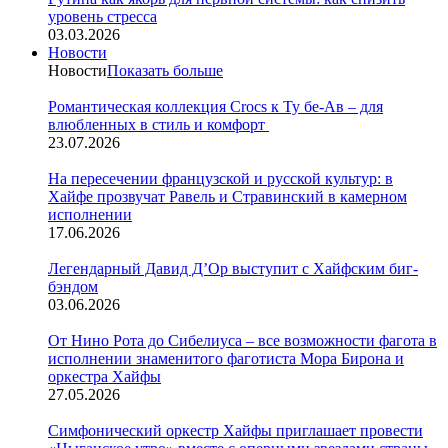
уровень стресса
03.03.2026
Новости
Новости
Показать больше
Романтическая коллекция Crocs к Ту бе-Ав – для
влюбленных в стиль и комфорт
23.07.2026
На пересечении французской и русской культур: в
Хайфе прозвучат Равель и Стравинский в камерном
исполнении
17.06.2026
Легендарный Давид Д’Ор выступит с Хайфским биг-
бэндом
03.06.2026
От Нино Рота до Сибелиуса – все возможности фагота в
исполнении знаменитого фаготиста Мора Бирона и
оркестра Хайфы
27.05.2026
Симфонический оркестр Хайфы приглашает провести